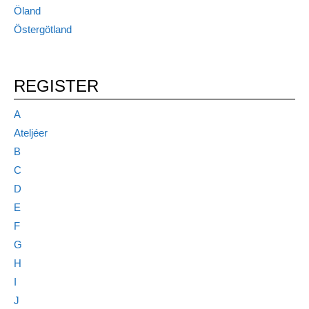
Öland
Östergötland
REGISTER
A
Ateljéer
B
C
D
E
F
G
H
I
J