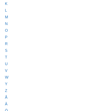
K
L
M
N
O
P
R
S
T
U
V
W
Y
Z
Å
Ä
Ö