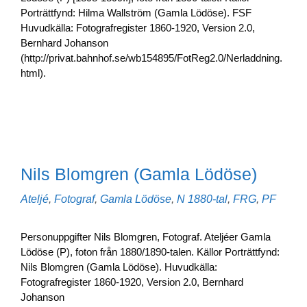
Porträttfynd: Hilma Wallström (Gamla Lödöse). FSF
Huvudkälla: Fotografregister 1860-1920, Version 2.0,
Bernhard Johanson
(http://privat.bahnhof.se/wb154895/FotReg2.0/Nerladdning.
html).
Nils Blomgren (Gamla Lödöse)
Kategorier
Etiketter
Ateljé
,
Fotograf
,
Gamla Lödöse
,
N
1880-tal
,
FRG
,
PF
Personuppgifter Nils Blomgren, Fotograf. Ateljéer Gamla
Lödöse (P), foton från 1880/1890-talen. Källor Porträttfynd:
Nils Blomgren (Gamla Lödöse). Huvudkälla:
Fotografregister 1860-1920, Version 2.0, Bernhard
Johanson