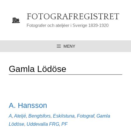
Hoppa
till
FOTOGRAFREGISTRET
innehåll
Fotografer och ateljéer i Sverige 1839-1920
MENY
Gamla Lödöse
A. Hansson
Kategorier
A
,
Ateljé
,
Bengtsfors
,
Eskilstuna
,
Fotograf
,
Gamla
Etiketter
Lödöse
,
Uddevalla
FRG
,
PF