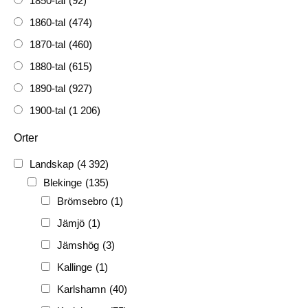
1850-tal
(92)
1860-tal
(474)
1870-tal
(460)
1880-tal
(615)
1890-tal
(927)
1900-tal
(1 206)
1910-tal
(1 228)
Orter
1920-tal
(509)
Landskap
(4 392)
FH
(338)
Blekinge
(135)
FRG
(3 189)
Brömsebro
(1)
PF
(3 882)
Jämjö
(1)
PIONJÄR
(129)
Jämshög
(3)
Kallinge
(1)
Karlshamn
(40)