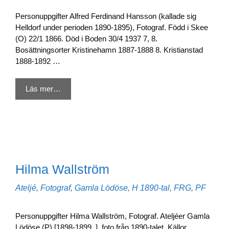
Personuppgifter Alfred Ferdinand Hansson (kallade sig
Helldorf under perioden 1890-1895), Fotograf. Född i Skee
(O) 22/1 1866. Död i Boden 30/4 1937 7, 8.
Bosättningsorter Kristinehamn 1887-1888 8. Kristianstad
1888-1892 …
Läs mer…
Hilma Wallström
Kategorier
Etiketter
Ateljé
,
Fotograf
,
Gamla Lödöse
,
H
1890-tal
,
FRG
,
PF
Personuppgifter Hilma Wallström, Fotograf. Ateljéer Gamla
Lödöse (P) [1898-1899..], foto från 1890-talet. Källor