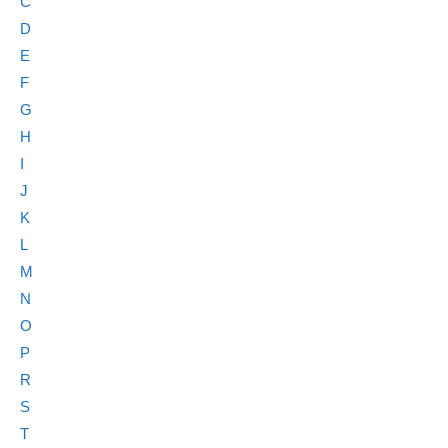
C
D
E
F
G
H
I
J
K
L
M
N
O
P
R
S
T