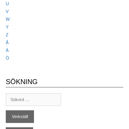
U
V
W
Y
Z
Å
Ä
Ö
SÖKNING