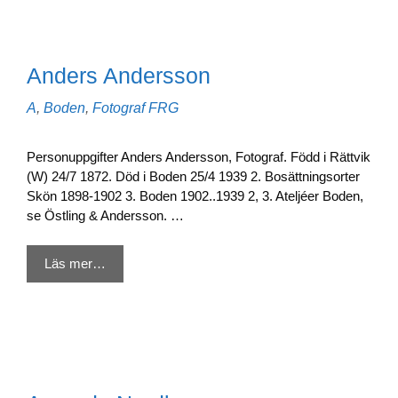
Anders Andersson
Kategorier
Etiketter
A
,
Boden
,
Fotograf
FRG
Personuppgifter Anders Andersson, Fotograf. Född i Rättvik
(W) 24/7 1872. Död i Boden 25/4 1939 2. Bosättningsorter
Skön 1898-1902 3. Boden 1902..1939 2, 3. Ateljéer Boden,
se Östling & Andersson. …
Läs mer…