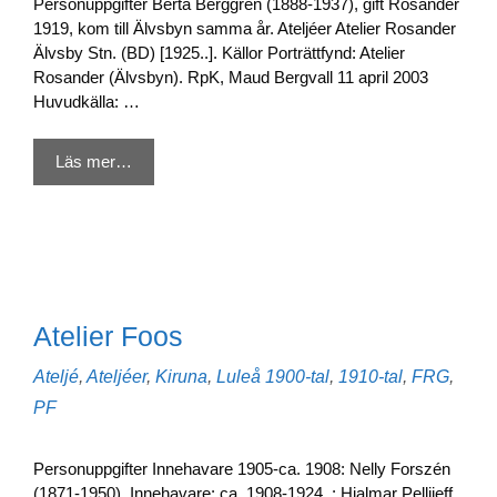
Personuppgifter Berta Berggren (1888-1937), gift Rosander
1919, kom till Älvsbyn samma år. Ateljéer Atelier Rosander
Älvsby Stn. (BD) [1925..]. Källor Porträttfynd: Atelier
Rosander (Älvsbyn). RpK, Maud Bergvall 11 april 2003
Huvudkälla: …
Läs mer…
Atelier Foos
Kategorier
Etiketter
Ateljé
,
Ateljéer
,
Kiruna
,
Luleå
1900-tal
,
1910-tal
,
FRG
,
PF
Personuppgifter Innehavare 1905-ca. 1908: Nelly Forszén
(1871-1950). Innehavare: ca. 1908-1924..: Hjalmar Pellijeff