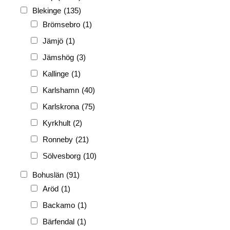
FH
(338)
Blekinge
(135)
FRG
(3 189)
Brömsebro
(1)
PF
(3 882)
Jämjö
(1)
PIONJÄR
(129)
Jämshög
(3)
Kallinge
(1)
Karlshamn
(40)
Karlskrona
(75)
Kyrkhult
(2)
Ronneby
(21)
Sölvesborg
(10)
Bohuslän
(91)
Aröd
(1)
Backamo
(1)
Bärfendal
(1)