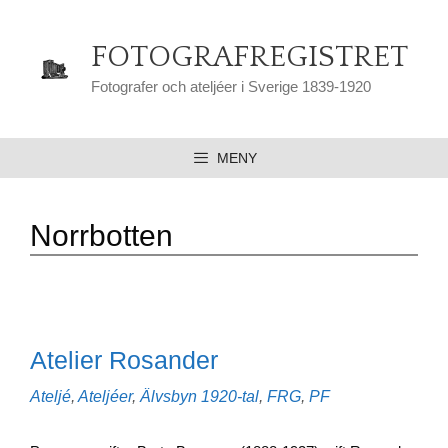
Hoppa
till
FOTOGRAFREGISTRET
innehåll
Fotografer och ateljéer i Sverige 1839-1920
MENY
Norrbotten
Atelier Rosander
Kategorier
Etiketter
Ateljé
,
Ateljéer
,
Älvsbyn
1920-tal
,
FRG
,
PF