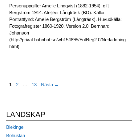
Personuppgifter Amelie Lindqvist (1882-1954), gift
Bergström 1914. Ateljéer Långträsk (BD). Källor
Porträttfynd: Amelie Bergström (Långträsk). Huvudkälla:
Fotografregister 1860-1920, Version 2.0, Bernhard
Johanson
(http://privat.bahnhof.se/wb154895/FotReg2.0/Nerladdning.
html).
Sida
Sida
Sida
1
2
…
13
Nästa
→
LANDSKAP
Blekinge
Bohuslän