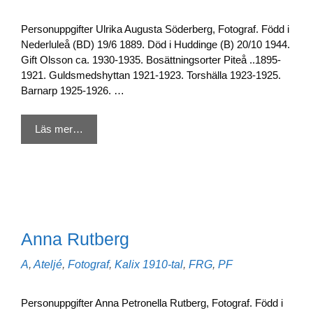
Personuppgifter Ulrika Augusta Söderberg, Fotograf. Född i
Nederluleå (BD) 19/6 1889. Död i Huddinge (B) 20/10 1944.
Gift Olsson ca. 1930-1935. Bosättningsorter Piteå ..1895-
1921. Guldsmedshyttan 1921-1923. Torshälla 1923-1925.
Barnarp 1925-1926. …
Läs mer…
Anna Rutberg
Kategorier
Etiketter
A
,
Ateljé
,
Fotograf
,
Kalix
1910-tal
,
FRG
,
PF
Personuppgifter Anna Petronella Rutberg, Fotograf. Född i