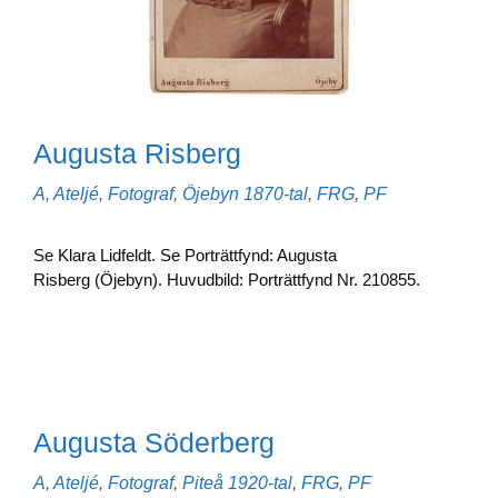
Augusta Risberg
Kategorier
Etiketter
A
,
Ateljé
,
Fotograf
,
Öjebyn
1870-tal
,
FRG
,
PF
Se Klara Lidfeldt. Se Porträttfynd: Augusta
Risberg (Öjebyn). Huvudbild: Porträttfynd Nr. 210855.
Augusta Söderberg
Kategorier
Etiketter
A
,
Ateljé
,
Fotograf
,
Piteå
1920-tal
,
FRG
,
PF