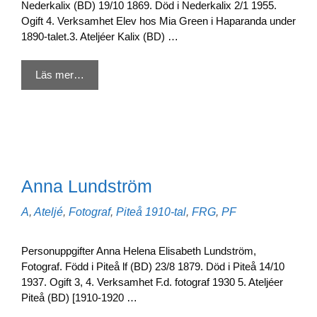
Nederkalix (BD) 19/10 1869. Död i Nederkalix 2/1 1955.
Ogift 4. Verksamhet Elev hos Mia Green i Haparanda under
1890-talet.3. Ateljéer Kalix (BD) …
Läs mer…
Anna Lundström
Kategorier
Etiketter
A
,
Ateljé
,
Fotograf
,
Piteå
1910-tal
,
FRG
,
PF
Personuppgifter Anna Helena Elisabeth Lundström,
Fotograf. Född i Piteå lf (BD) 23/8 1879. Död i Piteå 14/10
1937. Ogift 3, 4. Verksamhet F.d. fotograf 1930 5. Ateljéer
Piteå (BD) [1910-1920 …