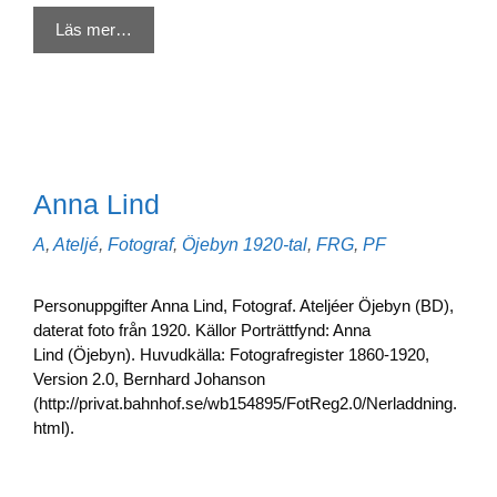
Läs mer…
Anna Lind
Kategorier
Etiketter
A
,
Ateljé
,
Fotograf
,
Öjebyn
1920-tal
,
FRG
,
PF
Personuppgifter Anna Lind, Fotograf. Ateljéer Öjebyn (BD),
daterat foto från 1920. Källor Porträttfynd: Anna
Lind (Öjebyn). Huvudkälla: Fotografregister 1860-1920,
Version 2.0, Bernhard Johanson
(http://privat.bahnhof.se/wb154895/FotReg2.0/Nerladdning.
html).