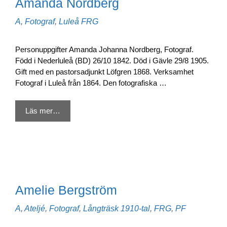
Amanda Nordberg
Kategorier
Etiketter
A
,
Fotograf
,
Luleå
FRG
Personuppgifter Amanda Johanna Nordberg, Fotograf.
Född i Nederluleå (BD) 26/10 1842. Död i Gävle 29/8 1905.
Gift med en pastorsadjunkt Löfgren 1868. Verksamhet
Fotograf i Luleå från 1864. Den fotografiska …
Läs mer…
Amelie Bergström
Kategorier
Etiketter
A
,
Ateljé
,
Fotograf
,
Långträsk
1910-tal
,
FRG
,
PF