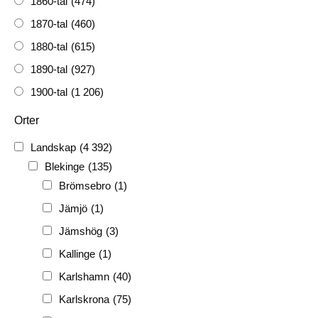
1860-tal
(474)
1870-tal
(460)
1880-tal
(615)
1890-tal
(927)
1900-tal
(1 206)
1910-tal
(1 228)
Orter
1920-tal
(509)
Landskap
(4 392)
FH
(338)
Blekinge
(135)
FRG
(3 189)
Brömsebro
(1)
PF
(3 882)
Jämjö
(1)
PIONJÄR
(129)
Jämshög
(3)
Kallinge
(1)
Karlshamn
(40)
Karlskrona
(75)