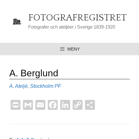
Hoppa
till
FOTOGRAFREGISTRET
innehåll
Fotografer och ateljéer i Sverige 1839-1920
MENY
A. Berglund
Kategorier
Etiketter
A
,
Ateljé
,
Stockholm
PF
Pr
G
E
F
Li
C
D
in
m
m
a
n
o
el
t
ail
ail
c
k
p
a
e
e
y