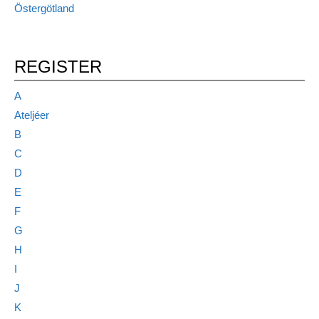
Östergötland
REGISTER
A
Ateljéer
B
C
D
E
F
G
H
I
J
K