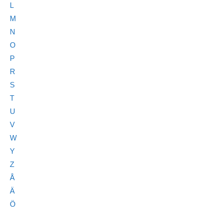
L
M
N
O
P
R
S
T
U
V
W
Y
Z
Å
Ä
Ö