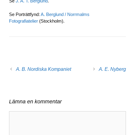
Se
J. A. T. Berglund
.
b
dI
Li
o
n
n
Se Porträttfynd:
A. Berglund / Norrmalms
Fotografiatelier
(Stockholm).
o
k
k
A. B. Nordiska Kompaniet
A. E. Nyberg
Lämna en kommentar
Kommentar