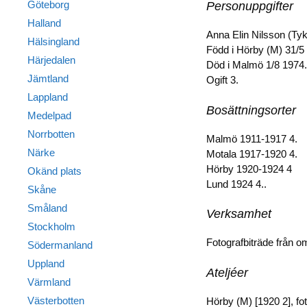
Göteborg
Personuppgifter
Halland
Anna Elin Nilsson (Tyk
Hälsingland
Född i Hörby (M) 31/5
Härjedalen
Död i Malmö 1/8 1974.
Jämtland
Ogift 3.
Lappland
Bosättningsorter
Medelpad
Norrbotten
Malmö 1911-1917 4.
Närke
Motala 1917-1920 4.
Hörby 1920-1924 4
Okänd plats
Lund 1924 4..
Skåne
Småland
Verksamhet
Stockholm
Fotografbiträde från o
Södermanland
Uppland
Ateljéer
Värmland
Västerbotten
Hörby (M) [1920 2], fo