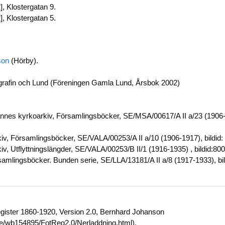
, Klostergatan 9.
, Klostergatan 5.
son
(Hörby).
grafin och Lund (Föreningen Gamla Lund, Årsbok 2002)
es kyrkoarkiv, Församlingsböcker, SE/MSA/00617/A II a/23 (1906-19
v, Församlingsböcker, SE/VALA/00253/A II a/10 (1906-1917), bildi
v, Utflyttningslängder, SE/VALA/00253/B II/1 (1916-1935) , bildid:8
samlingsböcker. Bunden serie, SE/LLA/13181/A II a/8 (1917-1933), b
egister 1860-1920, Version 2.0, Bernhard Johanson
.se/wb154895/FotReg2.0/Nerladdning.html).