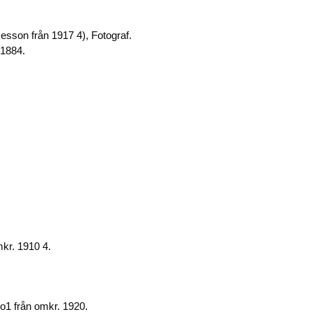
b
dI
Li
o
n
n
esson från 1917 4), Fotograf.
 1884.
o
k
k
mkr. 1910 4.
to1 från omkr. 1920.