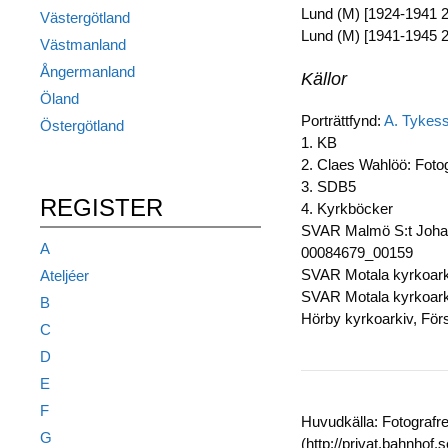
Lund (M) [1924-1941 2]
Västergötland
Lund (M) [1941-1945 2]
Västmanland
Ångermanland
Källor
Öland
Porträttfynd:
A. Tykes
Östergötland
1. KB
2. Claes Wahlöö: Foto
3. SDB5
REGISTER
4. Kyrkböcker
SVAR Malmö S:t Johann
A
00084679_00159
SVAR Motala kyrkoarki
Ateljéer
SVAR Motala kyrkoarki
B
Hörby kyrkoarkiv, För
C
D
E
F
Huvudkälla: Fotografr
G
(http://privat.bahnhof