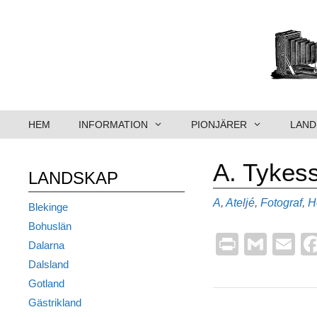
Hoppa
till
innehåll
HEM
INFORMATION
PIONJÄRER
LAND
A. Tykes
LANDSKAP
Kategorier
A
,
Ateljé
,
Fotograf
,
H
Blekinge
Bohuslän
Pr
G
E
Dalarna
in
m
m
Dalsland
t
ail
ai
Gotland
Gästrikland