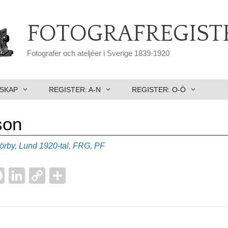
FOTOGRAFREGIST
Fotografer och ateljéer i Sverige 1839-1920
SKAP
REGISTER: A-N
REGISTER: O-Ö
son
Etiketter
örby
,
Lund
1920-tal
,
FRG
,
PF
F
Li
C
D
a
n
o
el
l
c
k
p
a
e
e
y