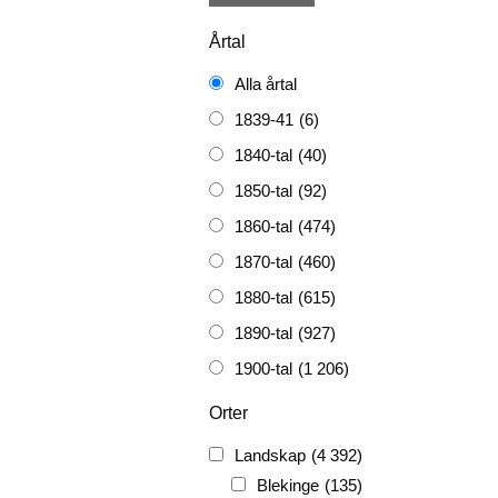
Årtal
Alla årtal
1839-41
(6)
1840-tal
(40)
1850-tal
(92)
1860-tal
(474)
1870-tal
(460)
1880-tal
(615)
1890-tal
(927)
1900-tal
(1 206)
1910-tal
(1 228)
Orter
1920-tal
(509)
Landskap
(4 392)
FH
(338)
Blekinge
(135)