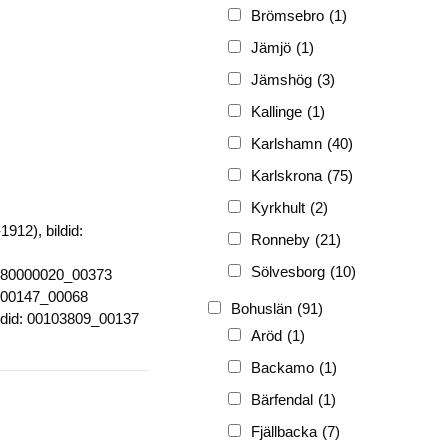
FRG
(3 189)
Brömsebro
(1)
PF
(3 882)
Jämjö
(1)
PIONJÄR
(129)
Jämshög
(3)
Kallinge
(1)
Karlshamn
(40)
Karlskrona
(75)
Kyrkhult
(2)
12), bildid:
Ronneby
(21)
Sölvesborg
(10)
d: 80000020_00373
0000147_00068
Bohuslän
(91)
ildid: 00103809_00137
Aröd
(1)
Backamo
(1)
Bärfendal
(1)
Fjällbacka
(7)