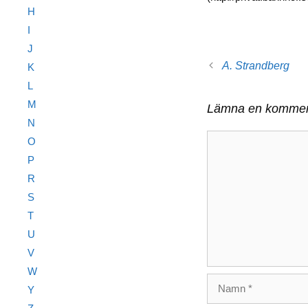
H
I
J
A. Strandberg
K
L
M
Lämna en kommen
N
Kommentar
O
P
R
S
T
U
V
W
Namn
Y