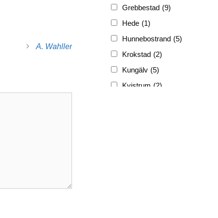
Grebbestad
(9)
Hede
(1)
Hunnebostrand
(5)
A. Wahller
Krokstad
(2)
Kungälv
(5)
Kvistrum
(2)
Ljungskile
(3)
Lyckorna
(3)
Lysekil
(12)
Marstrand
(5)
Munkedal
(3)
Nösund
(4)
Skrehall
(1)
Skärhamn
(1)