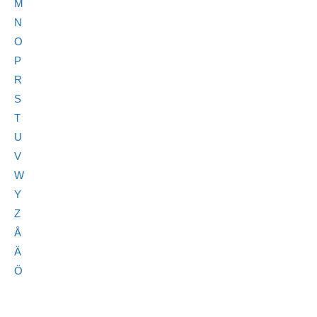
M
N
O
P
R
S
T
U
V
W
Y
Z
Å
Ä
Ö