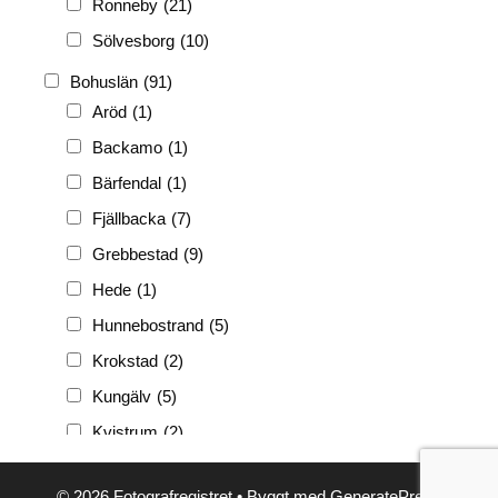
Ronneby
(21)
Sölvesborg
(10)
Bohuslän
(91)
Aröd
(1)
Backamo
(1)
Bärfendal
(1)
Fjällbacka
(7)
Grebbestad
(9)
Hede
(1)
Hunnebostrand
(5)
Krokstad
(2)
Kungälv
(5)
Kvistrum
(2)
Ljungskile
(3)
© 2026 Fotografregistret
• Byggt med
GeneratePress