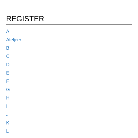
REGISTER
A
Ateljéer
B
C
D
E
F
G
H
I
J
K
L