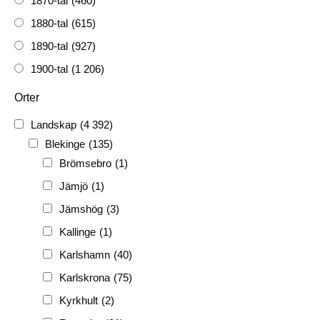
1870-tal
(460)
1880-tal
(615)
1890-tal
(927)
1900-tal
(1 206)
1910-tal
(1 228)
Orter
1920-tal
(509)
Landskap
(4 392)
FH
(338)
Blekinge
(135)
FRG
(3 189)
Brömsebro
(1)
PF
(3 882)
Jämjö
(1)
PIONJÄR
(129)
Jämshög
(3)
Kallinge
(1)
Karlshamn
(40)
Karlskrona
(75)
Kyrkhult
(2)