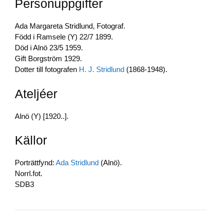
Personuppgifter
b
dI
Li
o
n
n
Ada Margareta Stridlund, Fotograf.
o
k
Född i Ramsele (Y) 22/7 1899.
Död i Alnö 23/5 1959.
k
Gift Borgström 1929.
Dotter till fotografen
H. J. Stridlund
(1868-1948).
Ateljéer
Alnö (Y) [1920..].
Källor
Porträttfynd:
Ada Stridlund
(Alnö).
Norrl.fot.
SDB3