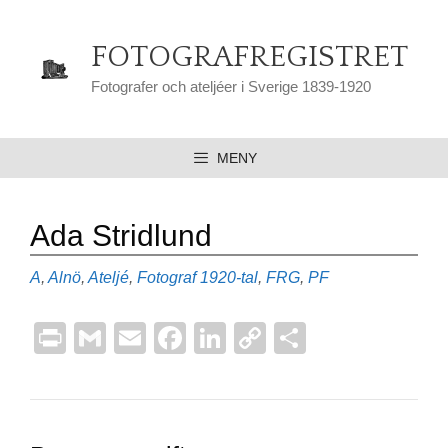
Hoppa
till
FOTOGRAFREGISTRET
innehåll
Fotografer och ateljéer i Sverige 1839-1920
MENY
Ada Stridlund
Kategorier
Etiketter
A
,
Alnö
,
Ateljé
,
Fotograf
1920-tal
,
FRG
,
PF
Pr
G
E
F
Li
C
D
in
m
m
a
n
o
el
t
ail
ail
c
k
p
a
e
e
y