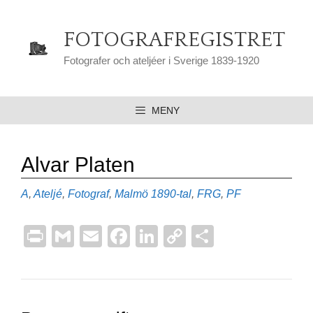
Hoppa
till
FOTOGRAFREGISTRET
innehåll
Fotografer och ateljéer i Sverige 1839-1920
MENY
Alvar Platen
Kategorier
Etiketter
A
,
Ateljé
,
Fotograf
,
Malmö
1890-tal
,
FRG
,
PF
Pr
G
E
F
Li
C
D
in
m
m
a
n
o
el
t
ail
ail
c
k
p
a
e
e
y