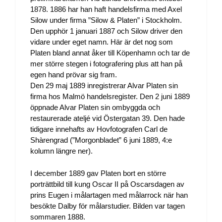
1878. 1886 har han haft handelsfirma med Axel
Silow under firma ”Silow & Platen” i Stockholm.
Den upphör 1 januari 1887 och Silow driver den
vidare under eget namn. Här är det nog som
Platen bland annat åker till Köpenhamn och tar de
mer större stegen i fotografering plus att han på
egen hand prövar sig fram.
Den 29 maj 1889 inregistrerar Alvar Platen sin
firma hos Malmö handelsregister. Den 2 juni 1889
öppnade Alvar Platen sin ombyggda och
restaurerade ateljé vid Östergatan 39. Den hade
tidigare innehafts av Hovfotografen Carl de
Shàrengrad (”Morgonbladet” 6 juni 1889, 4:e
kolumn längre ner).
I december 1889 gav Platen bort en större
porträttbild till kung Oscar II på Oscarsdagen av
prins Eugen i målartagen med målarrock när han
besökte Dalby för målarstudier. Bilden var tagen
sommaren 1888.