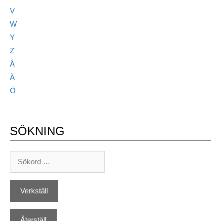
V
W
Y
Z
Å
Ä
Ö
SÖKNING