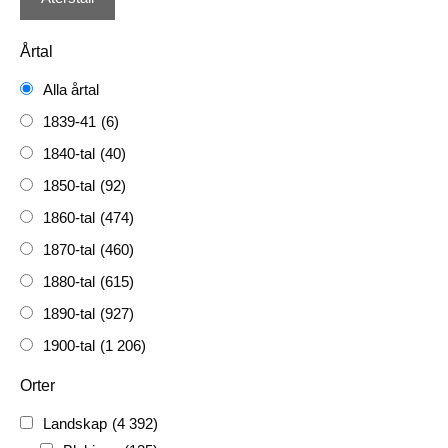
Årtal
Alla årtal
1839-41
(6)
1840-tal
(40)
1850-tal
(92)
1860-tal
(474)
1870-tal
(460)
1880-tal
(615)
1890-tal
(927)
1900-tal
(1 206)
1910-tal
(1 228)
Orter
1920-tal
(509)
Landskap
(4 392)
FH
(338)