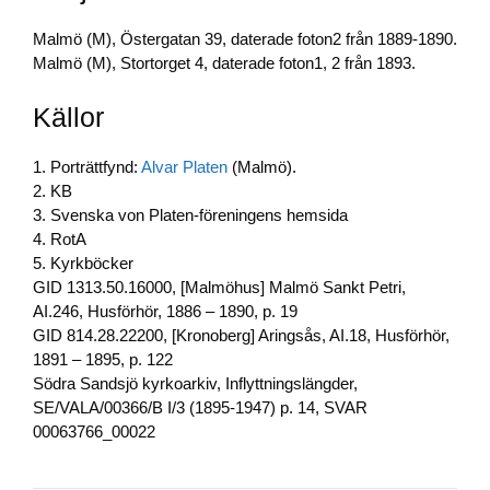
Malmö (M), Östergatan 39, daterade foton2 från 1889-1890.
Malmö (M), Stortorget 4, daterade foton1, 2 från 1893.
Källor
1. Porträttfynd:
Alvar Platen
(Malmö).
2. KB
3. Svenska von Platen-föreningens hemsida
4. RotA
5. Kyrkböcker
GID 1313.50.16000, [Malmöhus] Malmö Sankt Petri,
AI.246, Husförhör, 1886 – 1890, p. 19
GID 814.28.22200, [Kronoberg] Aringsås, AI.18, Husförhör,
1891 – 1895, p. 122
Södra Sandsjö kyrkoarkiv, Inflyttningslängder,
SE/VALA/00366/B I/3 (1895-1947) p. 14, SVAR
00063766_00022