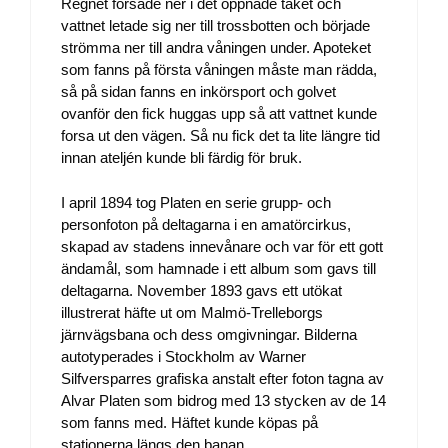
Regnet forsade ner i det öppnade taket och
vattnet letade sig ner till trossbotten och började
strömma ner till andra våningen under. Apoteket
som fanns på första våningen måste man rädda,
så på sidan fanns en inkörsport och golvet
ovanför den fick huggas upp så att vattnet kunde
forsa ut den vägen. Så nu fick det ta lite längre tid
innan ateljén kunde bli färdig för bruk.
I april 1894 tog Platen en serie grupp- och
personfoton på deltagarna i en amatörcirkus,
skapad av stadens innevånare och var för ett gott
ändamål, som hamnade i ett album som gavs till
deltagarna. November 1893 gavs ett utökat
illustrerat häfte ut om Malmö-Trelleborgs
järnvägsbana och dess omgivningar. Bilderna
autotyperades i Stockholm av Warner
Silfversparres grafiska anstalt efter foton tagna av
Alvar Platen som bidrog med 13 stycken av de 14
som fanns med. Häftet kunde köpas på
stationerna längs den banan.