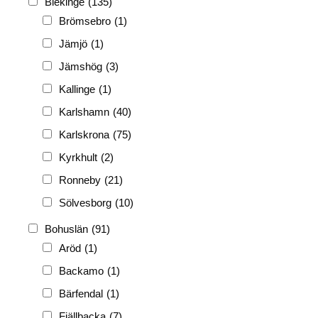
Blekinge
(135)
FRG
(3 189)
Brömsebro
(1)
PF
(3 882)
Jämjö
(1)
PIONJÄR
(129)
Jämshög
(3)
Kallinge
(1)
Karlshamn
(40)
Karlskrona
(75)
Kyrkhult
(2)
Ronneby
(21)
Sölvesborg
(10)
Bohuslän
(91)
Aröd
(1)
Backamo
(1)
Bärfendal
(1)
Fjällbacka
(7)