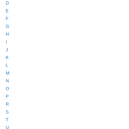
D
E
F
G
H
I
J
K
L
M
N
O
P
R
S
T
U