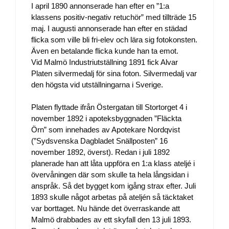
I april 1890 annonserade han efter en ”1:a
klassens positiv-negativ retuchör” med tillträde 15
maj. I augusti annonserade han efter en städad
flicka som ville bli fri-elev och lära sig fotokonsten.
Även en betalande flicka kunde han ta emot.
Vid Malmö Industriutställning 1891 fick Alvar
Platen silvermedalj för sina foton. Silvermedalj var
den högsta vid utställningarna i Sverige.
Platen flyttade ifrån Östergatan till Stortorget 4 i
november 1892 i apoteksbyggnaden ”Fläckta
Örn” som innehades av Apotekare Nordqvist
(”Sydsvenska Dagbladet Snällposten” 16
november 1892, överst). Redan i juli 1892
planerade han att låta uppföra en 1:a klass ateljé i
övervåningen där som skulle ta hela långsidan i
anspråk. Så det bygget kom igång strax efter. Juli
1893 skulle något arbetas på ateljén så täcktaket
var borttaget. Nu hände det överraskande att
Malmö drabbades av ett skyfall den 13 juli 1893.