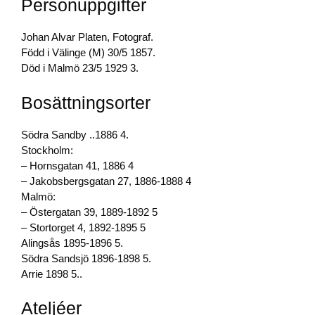
Personuppgifter
b
dI
Li
o
n
n
Johan Alvar Platen, Fotograf.
o
k
Född i Välinge (M) 30/5 1857.
Död i Malmö 23/5 1929 3.
k
Bosättningsorter
Södra Sandby ..1886 4.
Stockholm:
– Hornsgatan 41, 1886 4
– Jakobsbergsgatan 27, 1886-1888 4
Malmö:
– Östergatan 39, 1889-1892 5
– Stortorget 4, 1892-1895 5
Alingsås 1895-1896 5.
Södra Sandsjö 1896-1898 5.
Arrie 1898 5..
Ateljéer