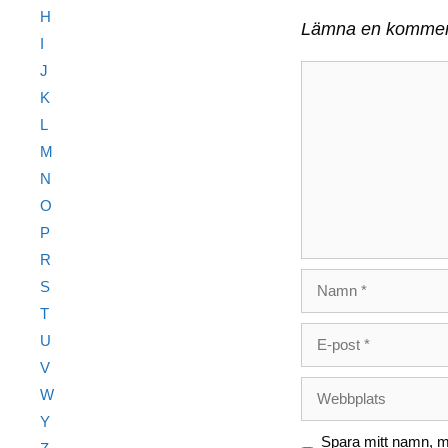
H
Lämna en kommen
I
J
Kommentar
K
L
M
N
O
P
R
Namn
S
T
E-
U
post
V
Webbplats
W
Y
Spara mitt namn, mi