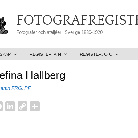
FOTOGRAFREGIST
Fotografer och ateljéer i Sverige 1839-1920
SKAP
REGISTER: A-N
REGISTER: O-Ö
fina Hallberg
Etiketter
ehamn
FRG
,
PF
F
Li
C
D
a
n
o
el
l
c
k
p
a
e
e
y