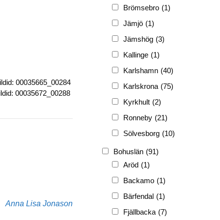
FRG
(3 189)
Brömsebro
(1)
PF
(3 882)
Jämjö
(1)
PIONJÄR
(129)
Jämshög
(3)
Kallinge
(1)
Karlshamn
(40)
ildid: 00035665_00284
Karlskrona
(75)
ildid: 00035672_00288
Kyrkhult
(2)
Ronneby
(21)
Sölvesborg
(10)
Bohuslän
(91)
Aröd
(1)
Backamo
(1)
Bärfendal
(1)
Anna Lisa Jonason
Fjällbacka
(7)