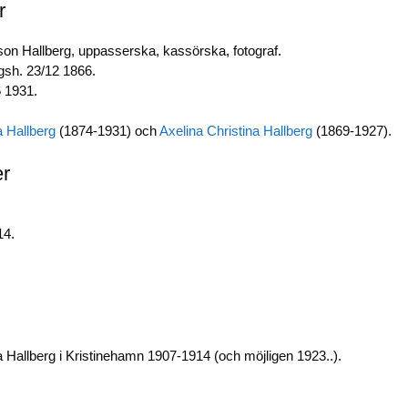
r
b
dI
Li
o
n
n
on Hallberg, uppasserska, kassörska, fotograf.
sh. 23/12 1866.
o
k
6 1931.
k
 Hallberg
(1874-1931) och
Axelina Christina Hallberg
(1869-1927).
er
14.
 Hallberg i Kristinehamn 1907-1914 (och möjligen 1923..).