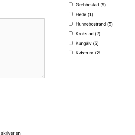
Grebbestad
(9)
Hede
(1)
Hunnebostrand
(5)
Krokstad
(2)
Kungälv
(5)
Kvistrum
(2)
Ljungskile
(3)
Lyckorna
(3)
Lysekil
(12)
Marstrand
(5)
Munkedal
(3)
Nösund
(4)
Skrehall
(1)
Skärhamn
(1)
 skriver en