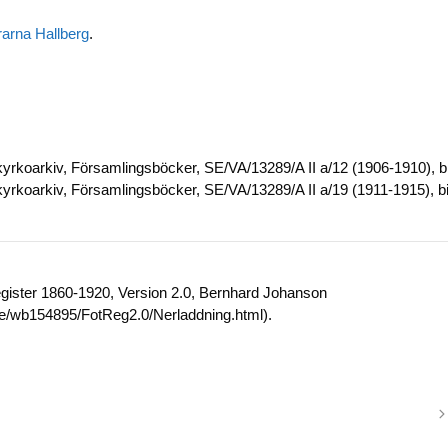
rarna Hallberg
.
rkoarkiv, Församlingsböcker, SE/VA/13289/A II a/12 (1906-1910), b
rkoarkiv, Församlingsböcker, SE/VA/13289/A II a/19 (1911-1915), b
egister 1860-1920, Version 2.0, Bernhard Johanson
.se/wb154895/FotReg2.0/Nerladdning.html).