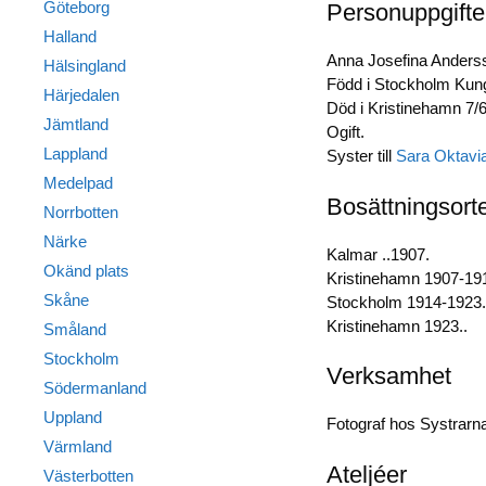
Göteborg
Personuppgifte
Halland
Anna Josefina Anderss
Hälsingland
Född i Stockholm Kung
Härjedalen
Död i Kristinehamn 7/
Jämtland
Ogift.
Lappland
Syster till
Sara Oktavia
Medelpad
Bosättningsort
Norrbotten
Närke
Kalmar ..1907.
Okänd plats
Kristinehamn 1907-19
Skåne
Stockholm 1914-1923.
Kristinehamn 1923..
Småland
Stockholm
Verksamhet
Södermanland
Uppland
Fotograf hos Systrarna
Värmland
Ateljéer
Västerbotten