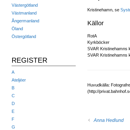
Västergötland
Kristinehamn, se
Syst
Västmanland
Ångermanland
Källor
Öland
RotA
Östergötland
Kyrkböcker
SVAR Kristinehamns ky
SVAR Kristinehamns ky
REGISTER
A
Ateljéer
Huvudkälla: Fotografr
B
(http://privat.bahnhof
C
D
E
F
Anna Hedlund
G