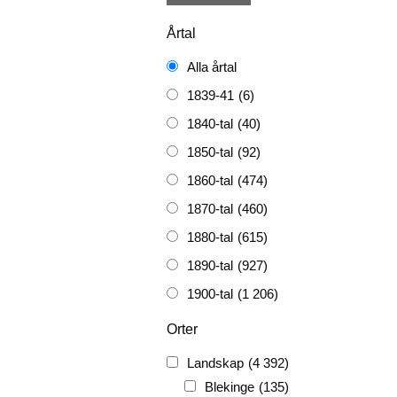
Årtal
Alla årtal
1839-41
(6)
1840-tal
(40)
1850-tal
(92)
1860-tal
(474)
1870-tal
(460)
1880-tal
(615)
1890-tal
(927)
1900-tal
(1 206)
1910-tal
(1 228)
Orter
1920-tal
(509)
Landskap
(4 392)
FH
(338)
Blekinge
(135)