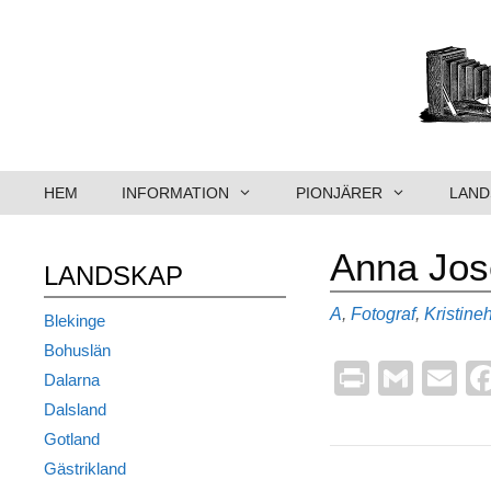
Hoppa
till
innehåll
HEM
INFORMATION
PIONJÄRER
LAND
Anna Jose
LANDSKAP
Kategorier
A
,
Fotograf
,
Kristin
Blekinge
Bohuslän
Pr
G
E
Dalarna
in
m
m
Dalsland
t
ail
ai
Gotland
Gästrikland