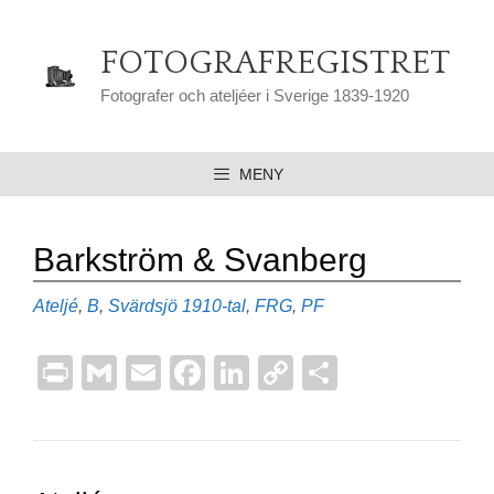
Hoppa
till
FOTOGRAFREGISTRET
innehåll
Fotografer och ateljéer i Sverige 1839-1920
MENY
Barkström & Svanberg
Kategorier
Etiketter
Ateljé
,
B
,
Svärdsjö
1910-tal
,
FRG
,
PF
Pr
G
E
F
Li
C
D
in
m
m
a
n
o
el
t
ail
ail
c
k
p
a
e
e
y