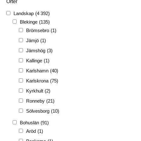
Orter
1920-tal
(509)
Landskap
(4 392)
FH
(338)
Blekinge
(135)
FRG
(3 189)
Brömsebro
(1)
PF
(3 882)
Jämjö
(1)
PIONJÄR
(129)
Jämshög
(3)
Kallinge
(1)
Karlshamn
(40)
Karlskrona
(75)
Kyrkhult
(2)
Ronneby
(21)
Sölvesborg
(10)
Bohuslän
(91)
Aröd
(1)