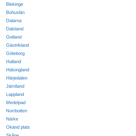
Blekinge
Bohuslän
Dalarna
Dalsland
Gotland
Gästrikland
Göteborg
Halland
Hälsingland
Härjedalen
Jämtland
Lappland
Medelpad
Norrbotten
Närke
Okänd plats
Skåne