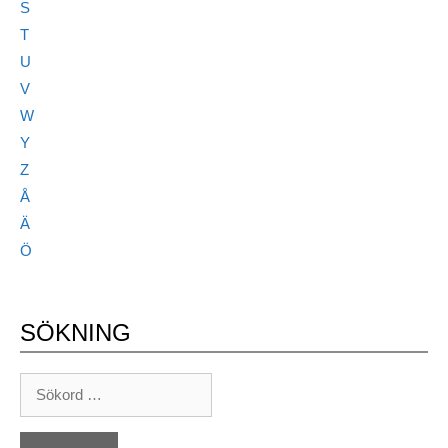
S
T
U
V
W
Y
Z
Å
Ä
Ö
SÖKNING