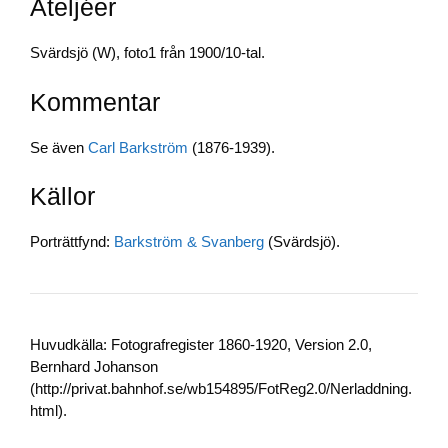
Ateljéer
b
dI
Li
o
n
n
Svärdsjö (W), foto1 från 1900/10-tal.
o
k
Kommentar
k
Se även
Carl Barkström
(1876-1939).
Källor
Porträttfynd:
Barkström & Svanberg
(Svärdsjö).
Huvudkälla: Fotografregister 1860-1920, Version 2.0,
Bernhard Johanson
(http://privat.bahnhof.se/wb154895/FotReg2.0/Nerladdning.
html).