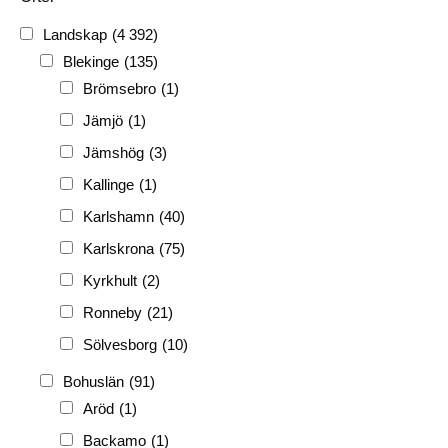
1920-tal
(509)
Landskap
(4 392)
FH
(338)
Blekinge
(135)
FRG
(3 189)
Brömsebro
(1)
PF
(3 882)
Jämjö
(1)
PIONJÄR
(129)
Jämshög
(3)
Kallinge
(1)
Karlshamn
(40)
Karlskrona
(75)
Kyrkhult
(2)
Ronneby
(21)
Sölvesborg
(10)
Bohuslän
(91)
Aröd
(1)
Backamo
(1)