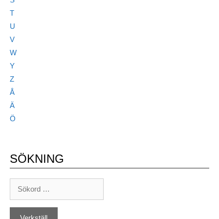
T
U
V
W
Y
Z
Å
Ä
Ö
SÖKNING