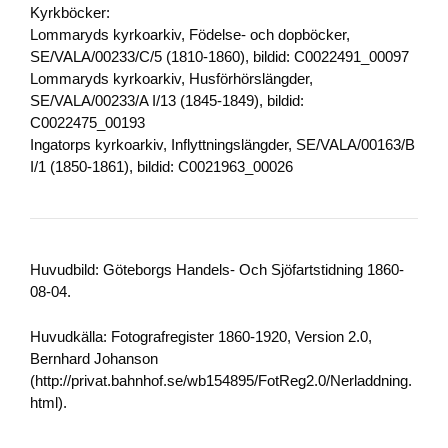
Kyrkböcker:
Lommaryds kyrkoarkiv, Födelse- och dopböcker,
SE/VALA/00233/C/5 (1810-1860), bildid: C0022491_00097
Lommaryds kyrkoarkiv, Husförhörslängder,
SE/VALA/00233/A I/13 (1845-1849), bildid:
C0022475_00193
Ingatorps kyrkoarkiv, Inflyttningslängder, SE/VALA/00163/B
I/1 (1850-1861), bildid: C0021963_00026
Huvudbild: Göteborgs Handels- Och Sjöfartstidning 1860-
08-04.
Huvudkälla: Fotografregister 1860-1920, Version 2.0,
Bernhard Johanson
(http://privat.bahnhof.se/wb154895/FotReg2.0/Nerladdning.
html).