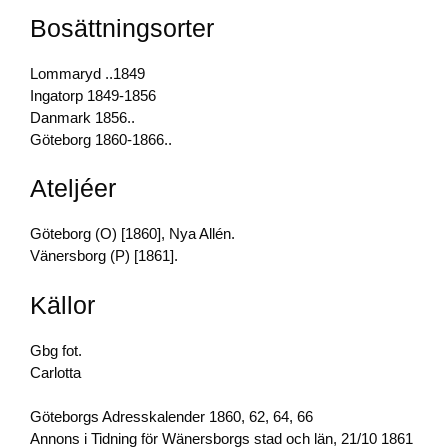
k
Bosättningsorter
Lommaryd ..1849
Ingatorp 1849-1856
Danmark 1856..
Göteborg 1860-1866..
Ateljéer
Göteborg (O) [1860], Nya Allén.
Vänersborg (P) [1861].
Källor
Gbg fot.
Carlotta
Göteborgs Adresskalender 1860, 62, 64, 66
Annons i Tidning för Wänersborgs stad och län, 21/10 1861