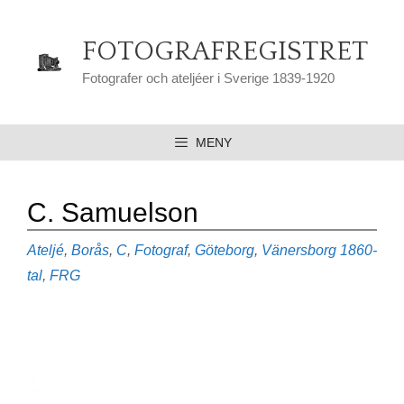
Hoppa
till
FOTOGRAFREGISTRET
innehåll
Fotografer och ateljéer i Sverige 1839-1920
MENY
C. Samuelson
Kategorier
Etiketter
Ateljé
,
Borås
,
C
,
Fotograf
,
Göteborg
,
Vänersborg
1860-
tal
,
FRG