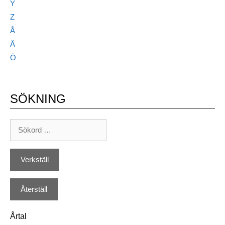
Y
Z
Å
Ä
Ö
SÖKNING
Årtal