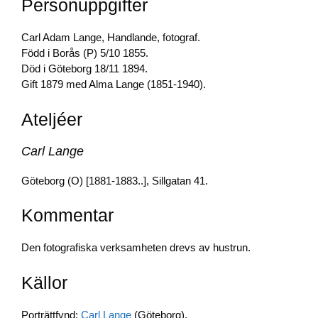
Personuppgifter
b
dI
Li
o
n
n
Carl Adam Lange, Handlande, fotograf.
o
k
Född i Borås (P) 5/10 1855.
Död i Göteborg 18/11 1894.
k
Gift 1879 med Alma Lange (1851-1940).
Ateljéer
Carl Lange
Göteborg (O) [1881-1883..], Sillgatan 41.
Kommentar
Den fotografiska verksamheten drevs av hustrun.
Källor
Porträttfynd:
Carl Lange
(Göteborg).