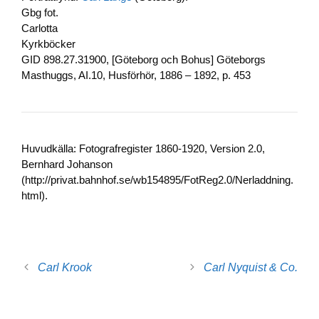
Gbg fot.
Carlotta
Kyrkböcker
GID 898.27.31900, [Göteborg och Bohus] Göteborgs
Masthuggs, AI.10, Husförhör, 1886 – 1892, p. 453
Huvudkälla: Fotografregister 1860-1920, Version 2.0,
Bernhard Johanson
(http://privat.bahnhof.se/wb154895/FotReg2.0/Nerladdning.
html).
Carl Krook
Carl Nyquist & Co.