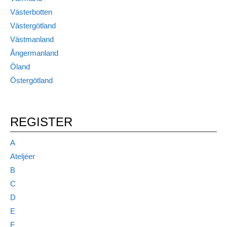
Västerbotten
Västergötland
Västmanland
Ångermanland
Öland
Östergötland
REGISTER
A
Ateljéer
B
C
D
E
F