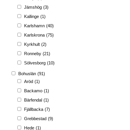
PIONJÄR
(129)
Jämshög
(3)
Kallinge
(1)
Karlshamn
(40)
Karlskrona
(75)
Kyrkhult
(2)
Ronneby
(21)
Sölvesborg
(10)
Bohuslän
(91)
Aröd
(1)
Backamo
(1)
Bärfendal
(1)
Fjällbacka
(7)
Grebbestad
(9)
Hede
(1)