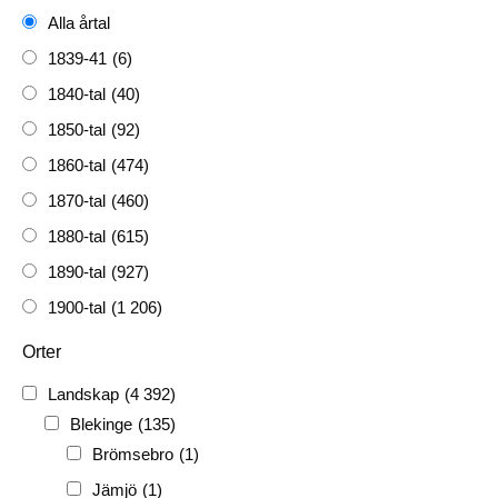
Alla årtal
1839-41
(6)
1840-tal
(40)
1850-tal
(92)
1860-tal
(474)
1870-tal
(460)
1880-tal
(615)
1890-tal
(927)
1900-tal
(1 206)
1910-tal
(1 228)
Orter
1920-tal
(509)
Landskap
(4 392)
FH
(338)
Blekinge
(135)
FRG
(3 189)
Brömsebro
(1)
PF
(3 882)
Jämjö
(1)