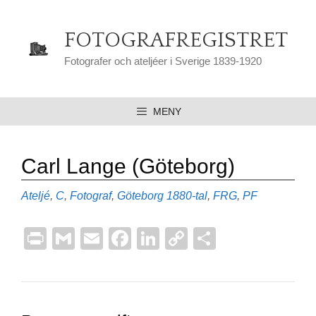
Hoppa
till
FOTOGRAFREGISTRET
innehåll
Fotografer och ateljéer i Sverige 1839-1920
MENY
Carl Lange (Göteborg)
Kategorier
Etiketter
Ateljé
,
C
,
Fotograf
,
Göteborg
1880-tal
,
FRG
,
PF
Pr
G
E
F
Li
C
D
in
m
m
a
n
o
el
t
ail
ail
c
k
p
a
e
e
y