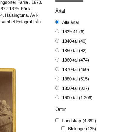
ngsorter Färila ..1870.
872-1879. Färila
Årtal
4. Hälsingtuna, Åvik
ksamhet Fotograf från
Alla årtal
1839-41
(6)
1840-tal
(40)
1850-tal
(92)
1860-tal
(474)
1870-tal
(460)
1880-tal
(615)
1890-tal
(927)
1900-tal
(1 206)
1910-tal
(1 228)
Orter
1920-tal
(509)
Landskap
(4 392)
FH
(338)
Blekinge
(135)