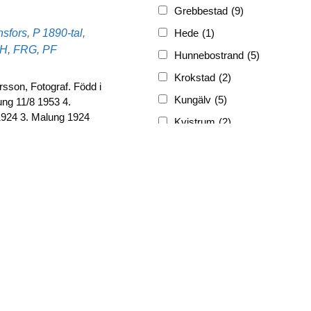
Grebbestad
(9)
Etiketter
Hede
(1)
nsfors
,
P
1890-tal
,
H
,
FRG
,
PF
Hunnebostrand
(5)
Krokstad
(2)
sson, Fotograf. Född i
Kungälv
(5)
ung 11/8 1953 4.
1924 3. Malung 1924
Kvistrum
(2)
…
Ljungskile
(3)
Lyckorna
(3)
Lysekil
(12)
Marstrand
(5)
Munkedal
(3)
Nösund
(4)
Skrehall
(1)
Skärhamn
(1)