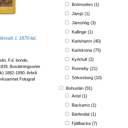
FRG
(3 189)
Brömsebro
(1)
PF
(3 882)
Jämjö
(1)
PIONJÄR
(129)
Jämshög
(3)
Kallinge
(1)
Etiketter
ksvall
,
L
1870-tal
,
Karlshamn
(40)
Karlskrona
(75)
Kyrkhult
(2)
lin, F.d. bonde,
 1839. Bosättningsorter
Ronneby
(21)
ik) 1882-1890. Arbrå
Sölvesborg
(10)
erksamhet Fotograf
Bohuslän
(91)
Aröd
(1)
Backamo
(1)
Bärfendal
(1)
Fjällbacka
(7)