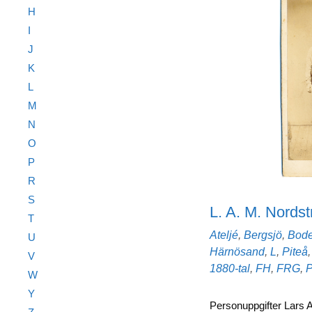
H
I
J
K
L
M
N
O
P
R
S
L. A. M. Nords
T
Kategorier
Ateljé
,
Bergsjö
,
Bod
U
Härnösand
,
L
,
Piteå
V
1880-tal
,
FH
,
FRG
,
W
Y
Personuppgifter Lars 