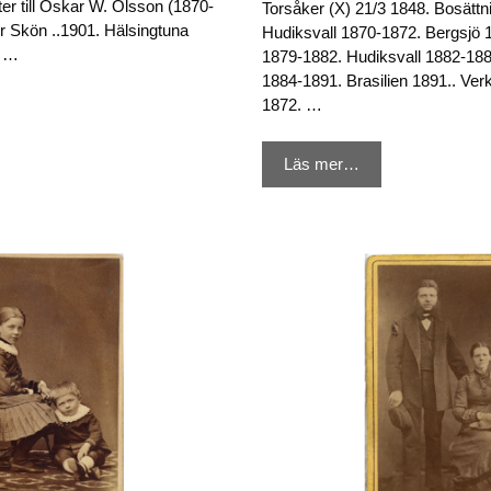
ter till Oskar W. Olsson (1870-
Torsåker (X) 21/3 1848. Bosättni
r Skön ..1901. Hälsingtuna
Hudiksvall 1870-1872. Bergsjö 1
l …
1879-1882. Hudiksvall 1882-188
1884-1891. Brasilien 1891.. Ver
1872. …
Läs mer…