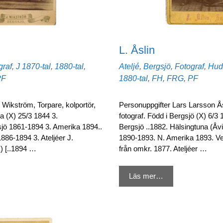
L. Åslin
Etiketter
Kategorier
graf
,
J
1870-tal
,
1880-tal
,
Ateljé
,
Bergsjö
,
Fotograf
,
Hudi
PF
1880-tal
,
FH
,
FRG
,
PF
Wikström, Torpare, kolportör,
Personuppgifter Lars Larsson Ås
la (X) 25/3 1844 3.
fotograf. Född i Bergsjö (X) 6/3
sjö 1861-1894 3. Amerika 1894..
Bergsjö ..1882. Hälsingtuna (Åv
86-1894 3. Ateljéer J.
1890-1893. N. Amerika 1893. V
) [..1894 …
från omkr. 1877. Ateljéer …
Läs mer…