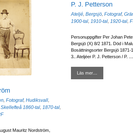
P. J. Petterson
Kategorier
Ateljé
,
Bergsjö
,
Fotograf
,
Grä
1900-tal
,
1910-tal
,
1920-tal
,
F
Personuppgifter Per Johan Peter
Bergsjö (X) 8/2 1871. Död i Mal
Bosättningsorter Bergsjö 1871-
3.. Ateljéer P. J. Petterson / P. 
Läs mer…
tröm
en
,
Fotograf
,
Hudiksvall
,
Etiketter
,
Skellefteå
1860-tal
,
1870-tal
,
PF
August Mauritz Nordström,