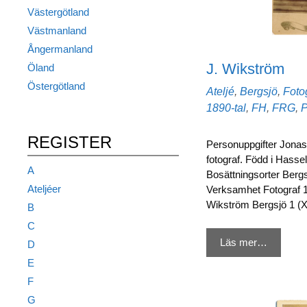
Västergötland
Västmanland
Ångermanland
J. Wikström
Öland
Östergötland
Kategorier
Ateljé
,
Bergsjö
,
Foto
1890-tal
,
FH
,
FRG
,
REGISTER
Personuppgifter Jonas 
fotograf. Född i Hasse
A
Bosättningsorter Berg
Ateljéer
Verksamhet Fotograf 18
Wikström Bergsjö 1 (X
B
C
Läs mer…
D
E
F
G