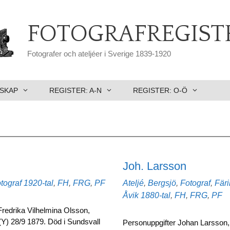
FOTOGRAFREGIST
Fotografer och ateljéer i Sverige 1839-1920
SKAP
REGISTER: A-N
REGISTER: O-Ö
Joh. Larsson
Etiketter
Kategorier
tograf
1920-tal
,
FH
,
FRG
,
PF
Ateljé
,
Bergsjö
,
Fotograf
,
Färi
Etiketter
Åvik
1880-tal
,
FH
,
FRG
,
PF
Fredrika Vilhelmina Olsson,
(Y) 28/9 1879. Död i Sundsvall
Personuppgifter Johan Larsson, 