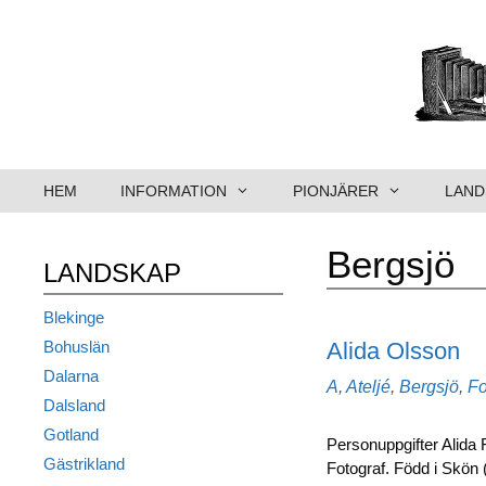
Hoppa
till
innehåll
HEM
INFORMATION
PIONJÄRER
LAND
Bergsjö
LANDSKAP
Blekinge
Alida Olsson
Bohuslän
Dalarna
Kategorier
A
,
Ateljé
,
Bergsjö
,
Fo
Dalsland
Gotland
Personuppgifter Alida 
Gästrikland
Fotograf. Född i Skön 