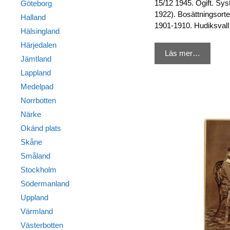
15/12 1945. Ogift. Sys
Göteborg
1922). Bosättningsorte
Halland
1901-1910. Hudiksval
Hälsingland
Härjedalen
Läs mer…
Jämtland
Lappland
Medelpad
Norrbotten
Närke
Okänd plats
Skåne
Småland
Stockholm
Södermanland
Uppland
Värmland
Västerbotten