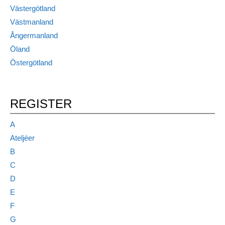
Västergötland
Västmanland
Ångermanland
Öland
Östergötland
REGISTER
A
Ateljéer
B
C
D
E
F
G