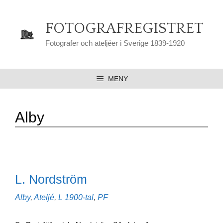
Hoppa
till
FOTOGRAFREGISTRET
innehåll
Fotografer och ateljéer i Sverige 1839-1920
MENY
Alby
L. Nordström
Kategorier
Etiketter
Alby
,
Ateljé
,
L
1900-tal
,
PF