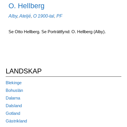
O. Hellberg
Kategorier
Etiketter
Alby
,
Ateljé
,
O
1900-tal
,
PF
Se Otto Hellberg. Se Porträttfynd: O. Hellberg (Alby).
LANDSKAP
Blekinge
Bohuslän
Dalarna
Dalsland
Gotland
Gästrikland