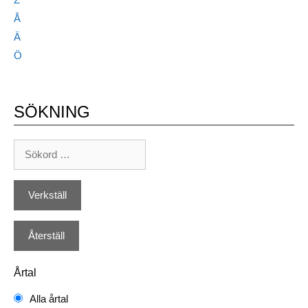
Å
Ä
Ö
SÖKNING
Årtal
Alla årtal