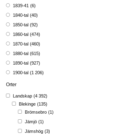
1839-41
(6)
1840-tal
(40)
1850-tal
(92)
1860-tal
(474)
1870-tal
(460)
1880-tal
(615)
1890-tal
(927)
1900-tal
(1 206)
1910-tal
(1 228)
Orter
1920-tal
(509)
Landskap
(4 392)
FH
(338)
Blekinge
(135)
FRG
(3 189)
Brömsebro
(1)
PF
(3 882)
Jämjö
(1)
PIONJÄR
(129)
Jämshög
(3)