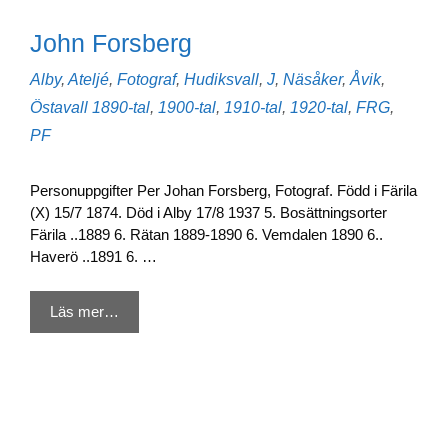
John Forsberg
Kategorier
Alby
,
Ateljé
,
Fotograf
,
Hudiksvall
,
J
,
Näsåker
,
Åvik
,
Etiketter
Östavall
1890-tal
,
1900-tal
,
1910-tal
,
1920-tal
,
FRG
,
PF
Personuppgifter Per Johan Forsberg, Fotograf. Född i Färila
(X) 15/7 1874. Död i Alby 17/8 1937 5. Bosättningsorter
Färila ..1889 6. Rätan 1889-1890 6. Vemdalen 1890 6..
Haverö ..1891 6. …
Läs mer…