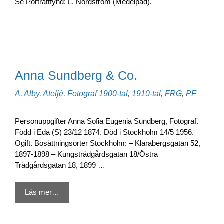
Se Porträttfynd: L. Nordström (Medelpad).
Anna Sundberg & Co.
Kategorier
Etiketter
A
,
Alby
,
Ateljé
,
Fotograf
1900-tal
,
1910-tal
,
FRG
,
PF
Personuppgifter Anna Sofia Eugenia Sundberg, Fotograf.
Född i Eda (S) 23/12 1874. Död i Stockholm 14/5 1956.
Ogift. Bosättningsorter Stockholm: – Klarabergsgatan 52,
1897-1898 – Kungsträdgårdsgatan 18/Östra
Trädgårdsgatan 18, 1899 …
Läs mer…