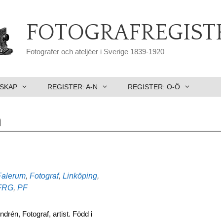
FOTOGRAFREGIST
Fotografer och ateljéer i Sverige 1839-1920
SKAP
REGISTER: A-N
REGISTER: O-Ö
m
Falerum
,
Fotograf
,
Linköping
,
FRG
,
PF
drén, Fotograf, artist. Född i