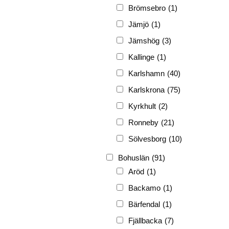
FRG
(3 189)
Brömsebro
(1)
PF
(3 882)
Jämjö
(1)
PIONJÄR
(129)
Jämshög
(3)
Kallinge
(1)
Karlshamn
(40)
Karlskrona
(75)
Kyrkhult
(2)
Ronneby
(21)
Sölvesborg
(10)
Bohuslän
(91)
Aröd
(1)
Backamo
(1)
Bärfendal
(1)
Fjällbacka
(7)