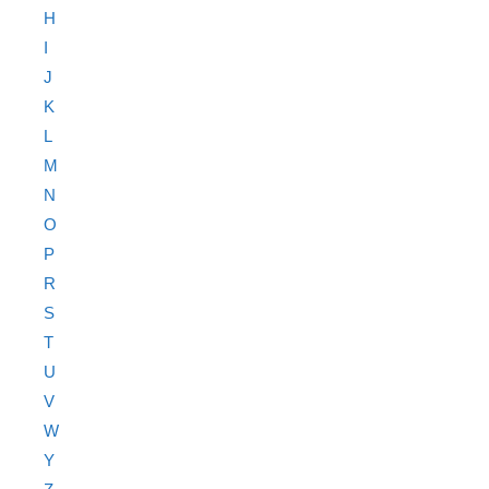
H
I
J
K
L
M
N
O
P
R
S
T
U
V
W
Y