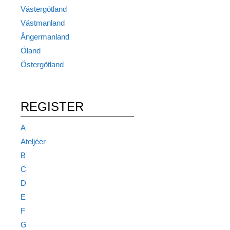
Västergötland
Västmanland
Ångermanland
Öland
Östergötland
REGISTER
A
Ateljéer
B
C
D
E
F
G