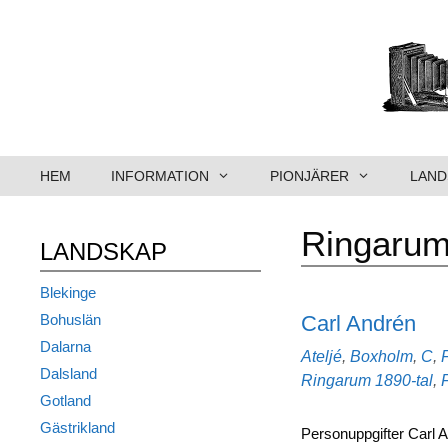
Hoppa
till
innehåll
HEM
INFORMATION
PIONJÄRER
LAND
Ringaru
LANDSKAP
Blekinge
Carl Andrén
Bohuslän
Dalarna
Kategorier
Ateljé
,
Boxholm
,
C
,
Dalsland
Etiketter
Ringarum
1890-tal
,
Gotland
Gästrikland
Personuppgifter Carl An