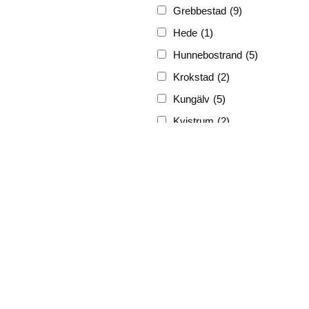
Grebbestad
(9)
Hede
(1)
Hunnebostrand
(5)
Krokstad
(2)
Kungälv
(5)
Kvistrum
(2)
Ljungskile
(3)
Lyckorna
(3)
Lysekil
(12)
Marstrand
(5)
Munkedal
(3)
Nösund
(4)
Skrehall
(1)
Skärhamn
(1)