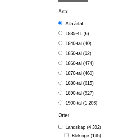
Årtal
Alla årtal
1839-41
(6)
1840-tal
(40)
1850-tal
(92)
1860-tal
(474)
1870-tal
(460)
1880-tal
(615)
1890-tal
(927)
1900-tal
(1 206)
1910-tal
(1 228)
Orter
1920-tal
(509)
Landskap
(4 392)
FH
(338)
Blekinge
(135)