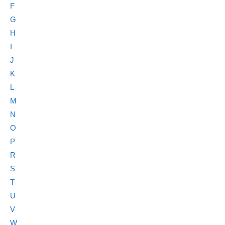
F
G
H
I
J
K
L
M
N
O
P
R
S
T
U
V
W