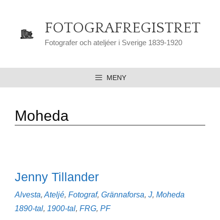
Hoppa
till
FOTOGRAFREGISTRET
innehåll
Fotografer och ateljéer i Sverige 1839-1920
MENY
Moheda
Jenny Tillander
Kategorier
Etiketter
Alvesta
,
Ateljé
,
Fotograf
,
Grännaforsa
,
J
,
Moheda
1890-tal
,
1900-tal
,
FRG
,
PF