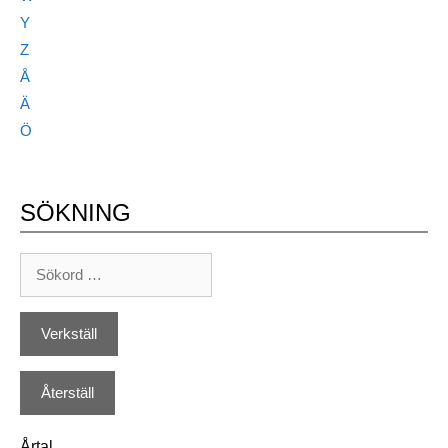
Y
Z
Å
Ä
Ö
SÖKNING
Årtal