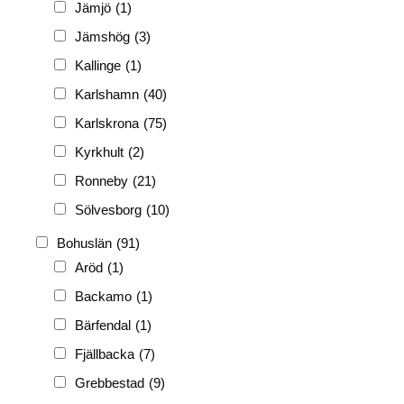
PF
(3 882)
Jämjö
(1)
PIONJÄR
(129)
Jämshög
(3)
Kallinge
(1)
Karlshamn
(40)
Karlskrona
(75)
Kyrkhult
(2)
Ronneby
(21)
Sölvesborg
(10)
Bohuslän
(91)
Aröd
(1)
Backamo
(1)
Bärfendal
(1)
Fjällbacka
(7)
Grebbestad
(9)