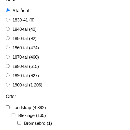
Alla årtal
1839-41
(6)
1840-tal
(40)
1850-tal
(92)
1860-tal
(474)
1870-tal
(460)
1880-tal
(615)
1890-tal
(927)
1900-tal
(1 206)
1910-tal
(1 228)
Orter
1920-tal
(509)
Landskap
(4 392)
FH
(338)
Blekinge
(135)
FRG
(3 189)
Brömsebro
(1)