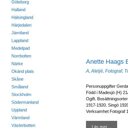
Göteborg
Halland
Hälsingland
Härjedalen
Jämtland
Lappland
Medelpad
Norrbotten
Anette Haags Ef
Närke
Kategorier
A
,
Ateljé
,
Fotograf
,
T
Okänd plats
Skåne
Personuppgifter Gerda 
Småland
Född i Madesjö (H) 21/
Stockholm
Ogift. Bosättningsorte
Södermanland
1917-1920. Singö 1920
Uppland
Verksamhet Fotograf 
Värmland
Västerbotten
Läs mer…