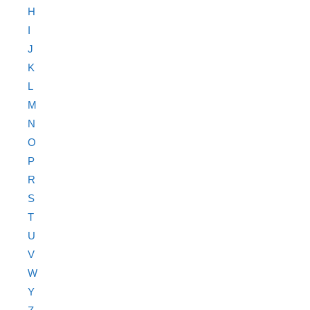
H
I
J
K
L
M
N
O
P
R
S
T
U
V
W
Y