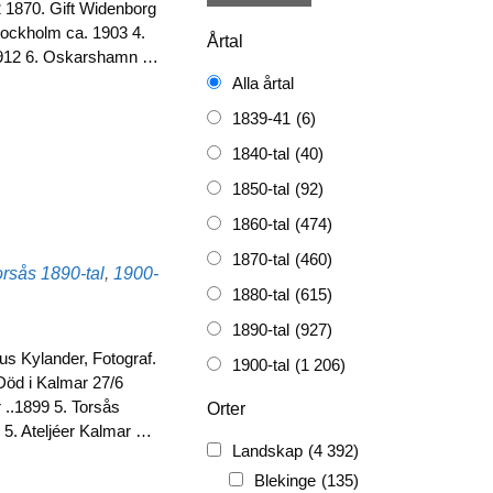
2 1870. Gift Widenborg
Stockholm ca. 1903 4.
Årtal
1912 6. Oskarshamn …
Alla årtal
1839-41
(6)
1840-tal
(40)
1850-tal
(92)
1860-tal
(474)
1870-tal
(460)
Etiketter
orsås
1890-tal
,
1900-
1880-tal
(615)
1890-tal
(927)
s Kylander, Fotograf.
1900-tal
(1 206)
Död i Kalmar 27/6
1910-tal
(1 228)
 ..1899 5. Torsås
Orter
5. Ateljéer Kalmar …
1920-tal
(509)
Landskap
(4 392)
FH
(338)
Blekinge
(135)