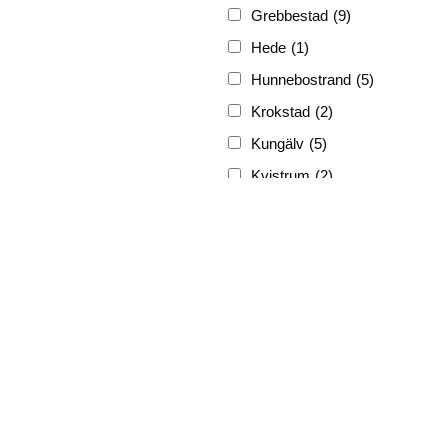
Grebbestad
(9)
Hede
(1)
Hunnebostrand
(5)
Krokstad
(2)
Kungälv
(5)
Kvistrum
(2)
Ljungskile
(3)
Lyckorna
(3)
Lysekil
(12)
Marstrand
(5)
Munkedal
(3)
Nösund
(4)
Skrehall
(1)
Skärhamn
(1)