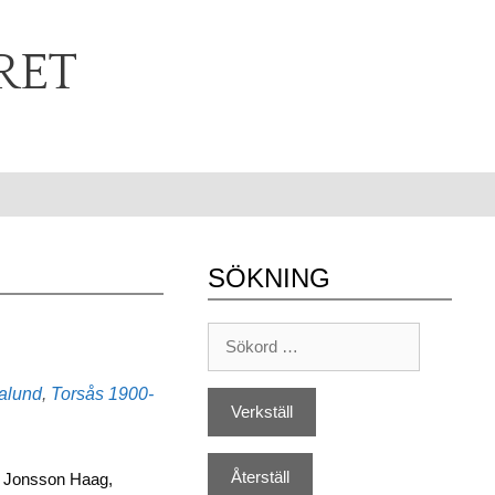
RET
SÖKNING
Etiketter
alund
,
Torsås
1900-
a Jonsson Haag,