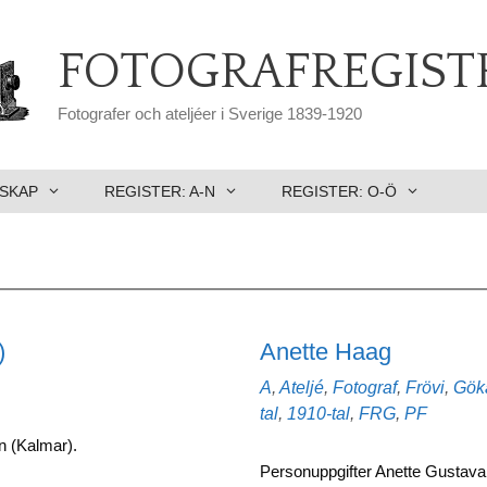
FOTOGRAFREGIST
Fotografer och ateljéer i Sverige 1839-1920
SKAP
REGISTER: A-N
REGISTER: O-Ö
)
Anette Haag
Kategorier
A
,
Ateljé
,
Fotograf
,
Frövi
,
Gök
tal
,
1910-tal
,
FRG
,
PF
on (Kalmar).
Personuppgifter Anette Gustav