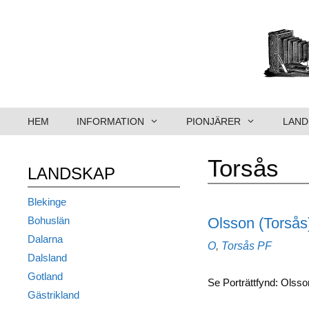
Hoppa
till
innehåll
HEM
INFORMATION
PIONJÄRER
LAND
Torsås
LANDSKAP
Blekinge
Olsson (Torsås
Bohuslän
Dalarna
Kategorier
Etiketter
O
,
Torsås
PF
Dalsland
Gotland
Se Porträttfynd: Olss
Gästrikland