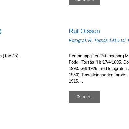
)
Rut Olsson
etter
Kategorier
Etiketter
Fotograf
,
R
,
Torsås
1910-tal
,
on (Torsås).
Personuppgifter Rut Ingeborg Ma
Född i Torsås (H) 17/4 1895. Dö
1993. Gift 1925 med fotografen
1950). Bosättningsorter Torsås 
1915. …
Läs mer…