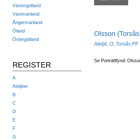
Västergötland
Västmanland
Ångermanland
Öland
Olsson (Torsås
Östergötland
Kategorier
Etik
Ateljé
,
O
,
Torsås
PF
Se Porträttfynd: Olss
REGISTER
A
Ateljéer
B
C
D
E
F
G