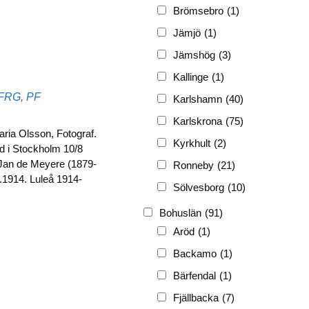
FRG
(3 189)
Brömsebro
(1)
PF
(3 882)
Jämjö
(1)
PIONJÄR
(129)
Jämshög
(3)
Kallinge
(1)
FRG
,
PF
Karlshamn
(40)
Karlskrona
(75)
ria Olsson, Fotograf.
Kyrkhult
(2)
d i Stockholm 10/8
 Jan de Meyere (1879-
Ronneby
(21)
..1914. Luleå 1914-
Sölvesborg
(10)
Bohuslän
(91)
Aröd
(1)
Backamo
(1)
Bärfendal
(1)
Fjällbacka
(7)