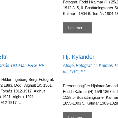
Fotograf. Född i Kalmar (H) 25/
1912 3, 5, 6. Bosättningsorter 
Kalmar ..1904 6. Torsås 1904-
Läs mer…
tr.
Hj. Kylander
Etiketter
Kategorier
orsås
1910-tal
,
FRG
,
PF
Ateljé
,
Fotograf
,
H
,
Kalmar
,
T
tal
,
FRG
,
PF
Hildur Ingeborg Berg, Fotograf.
2 1883. Död i Älghult 1/9 1961.
Personuppgifter Hjalmar Amandu
r Torsås 1912-1917. Älghult
Född i Kalmar (H) 15/6 1867 5. 
-1921. Älghult 1921..
1928 5. Bosättningsorter Kalmar
1912-1917. …
1899-1903 5. Kalmar 1903-1928 
Läs mer…