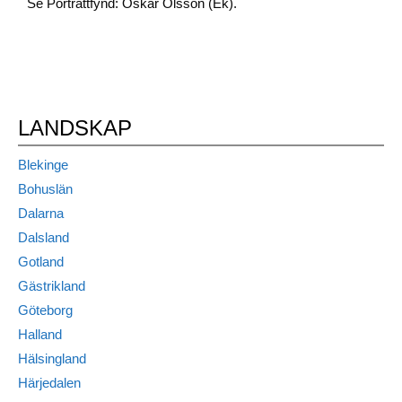
Se Porträttfynd: Oskar Olsson (Ek).
LANDSKAP
Blekinge
Bohuslän
Dalarna
Dalsland
Gotland
Gästrikland
Göteborg
Halland
Hälsingland
Härjedalen