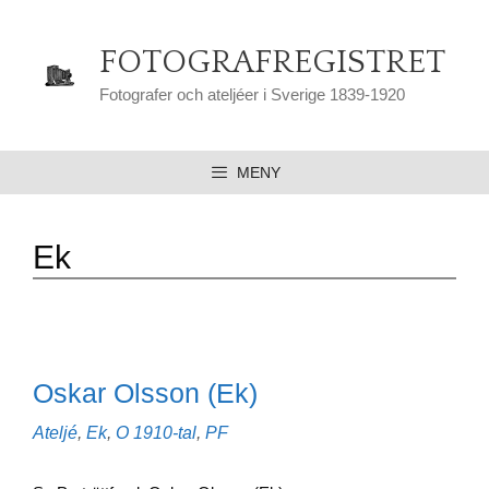
Hoppa
till
FOTOGRAFREGISTRET
innehåll
Fotografer och ateljéer i Sverige 1839-1920
MENY
Ek
Oskar Olsson (Ek)
Kategorier
Etiketter
Ateljé
,
Ek
,
O
1910-tal
,
PF