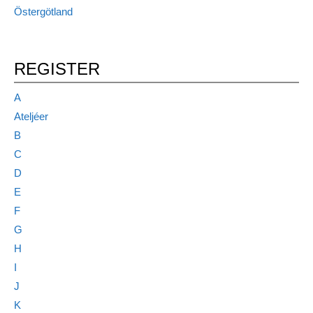
Östergötland
REGISTER
A
Ateljéer
B
C
D
E
F
G
H
I
J
K