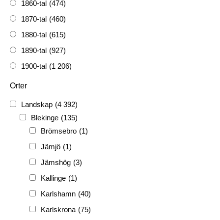
1860-tal
(474)
1870-tal
(460)
1880-tal
(615)
1890-tal
(927)
1900-tal
(1 206)
1910-tal
(1 228)
Orter
1920-tal
(509)
Landskap
(4 392)
FH
(338)
Blekinge
(135)
FRG
(3 189)
Brömsebro
(1)
PF
(3 882)
Jämjö
(1)
PIONJÄR
(129)
Jämshög
(3)
Kallinge
(1)
Karlshamn
(40)
Karlskrona
(75)