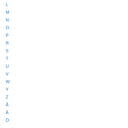
L
M
N
O
P
R
S
T
U
V
W
Y
Z
Å
Ä
Ö