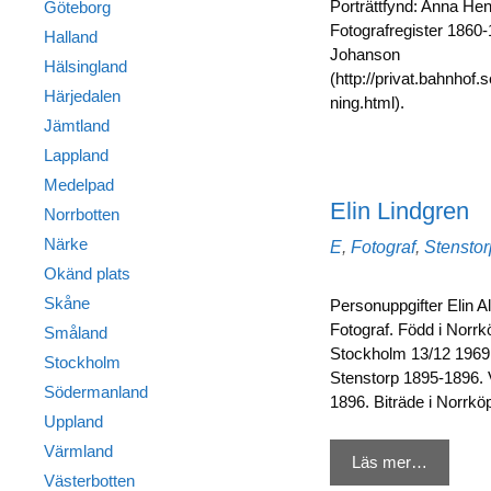
Porträttfynd: Anna Hen
Göteborg
Fotografregister 1860-
Halland
Johanson
Hälsingland
(http://privat.bahnho
Härjedalen
ning.html).
Jämtland
Lappland
Medelpad
Elin Lindgren
Norrbotten
Närke
Kategorier
E
,
Fotograf
,
Stenstor
Okänd plats
Skåne
Personuppgifter Elin A
Fotograf. Född i Norrk
Småland
Stockholm 13/12 1969. 
Stockholm
Stenstorp 1895-1896. 
Södermanland
1896. Biträde i Norrkö
Uppland
Värmland
Läs mer…
Västerbotten