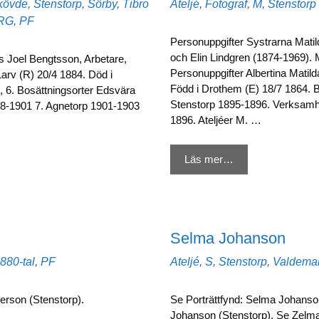
Kategorier
kövde
,
Stenstorp
,
Sörby
,
Tibro
Ateljé
,
Fotograf
,
M
,
Stenstorp
RG
,
PF
Personuppgifter Systrarna Matil
och Elin Lindgren (1874-1969). 
s Joel Bengtsson, Arbetare,
Personuppgifter Albertina Matild
Larv (R) 20/4 1884. Död i
Född i Drothem (E) 18/7 1864. B
, 6. Bosättningsorter Edsvära
Stenstorp 1895-1896. Verksamh
98-1901 7. Agnetorp 1901-1903
1896. Ateljéer M. …
Läs mer…
Selma Johanson
tiketter
Kategorier
880-tal
,
PF
Ateljé
,
S
,
Stenstorp
,
Valdemar
nderson (Stenstorp).
Se Porträttfynd: Selma Johanso
Johanson (Stenstorp). Se Ze