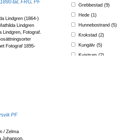
Etiketter
1890-tal
,
FRG
,
PF
Grebbestad
(9)
Hede
(1)
da Lindgren (1864-)
Hunnebostrand
(5)
Mathilda Lindgren
a Lindgren, Fotograf.
Krokstad
(2)
osättningsorter
Kungälv
(5)
et Fotograf 1895-
Kvistrum
(2)
Ljungskile
(3)
Lyckorna
(3)
Lysekil
(12)
Marstrand
(5)
Munkedal
(3)
Etiketter
svik
PF
Nösund
(4)
Skrehall
(1)
n / Zelma
Skärhamn
(1)
lma Johanson.