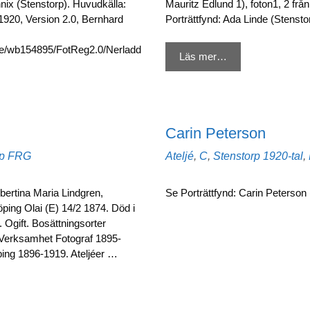
nix (Stenstorp). Huvudkälla:
Mauritz Edlund 1), foton1, 2 från
1920, Version 2.0, Bernhard
Porträttfynd: Ada Linde (Stensto
f.se/wb154895/FotReg2.0/Nerladd
Läs mer…
Carin Peterson
Etiketter
Kategorier
Etiketter
p
FRG
Ateljé
,
C
,
Stenstorp
1920-tal
,
lbertina Maria Lindgren,
Se Porträttfynd: Carin Peterson
öping Olai (E) 14/2 1874. Död i
Ogift. Bosättningsorter
Verksamhet Fotograf 1895-
ping 1896-1919. Ateljéer …