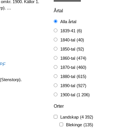
 omkr. 1900. Källor 1.
rp). …
Årtal
Alla årtal
1839-41
(6)
1840-tal
(40)
1850-tal
(92)
1860-tal
(474)
PF
1870-tal
(460)
1880-tal
(615)
 (Stenstorp).
1890-tal
(927)
1900-tal
(1 206)
1910-tal
(1 228)
Orter
1920-tal
(509)
Landskap
(4 392)
FH
(338)
Blekinge
(135)