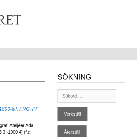
RET
SÖKNING
Etiketter
1890-tal
,
FRG
,
PF
raf. Ateljéer Ada
 3 -1900 4] (f.d.