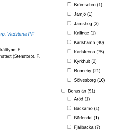
FRG
(3 189)
Brömsebro
(1)
PF
(3 882)
Jämjö
(1)
PIONJÄR
(129)
Jämshög
(3)
Kallinge
(1)
Etiketter
orp
,
Vadstena
PF
Karlshamn
(40)
ättfynd: F.
Karlskrona
(75)
mstedt (Stenstorp), F.
Kyrkhult
(2)
Ronneby
(21)
Sölvesborg
(10)
Bohuslän
(91)
Aröd
(1)
Backamo
(1)
Bärfendal
(1)
Fjällbacka
(7)