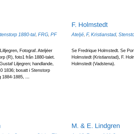
F. Holmstedt
Etiketter
Kategorier
tenstorp
1880-tal
,
FRG
,
PF
Ateljé
,
F
,
Kristianstad
,
Stenst
illjegren, Fotograf. Ateljéer
Se Fredrique Holmstedt. Se Portr
rp (R), foto1 från 1880-talet.
Holmstedt (Kristianstad), F. Hol
ustaf Liljegren; handlande,
Holmstedt (Vadstena).
0 1836; bosatt i Stenstorp
ng 1884-1885, …
n
M. & E. Lindgren