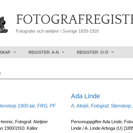
FOTOGRAFREGIST
Fotografer och ateljéer i Sverige 1839-1920
SKAP
REGISTER: A-N
REGISTER: O-Ö
p
Ada Linde
Etiketter
Kategorier
tenstorp
1900-tal
,
FRG
,
PF
A
,
Ateljé
,
Fotograf
,
Stenstorp
ennix, Fotograf. Ateljéer
Personuppgifter Ada Linde, Fotog
ån 1900/1910. Källor
Linde / A. Linde Arboga (U) [1895