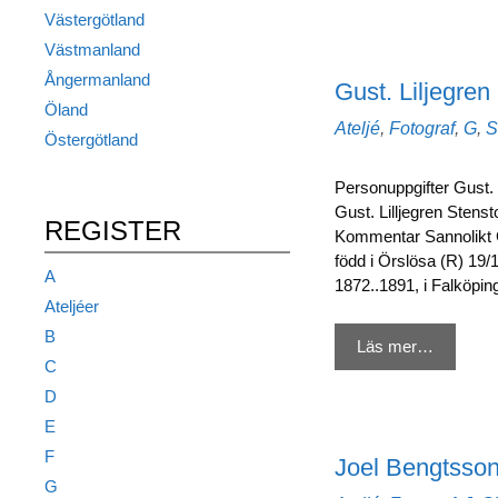
Västergötland
Västmanland
Ångermanland
Gust. Liljegren
Öland
Kategorier
Ateljé
,
Fotograf
,
G
,
S
Östergötland
Personuppgifter Gust. L
Gust. Lilljegren Stensto
REGISTER
Kommentar Sannolikt G
född i Örslösa (R) 19/1
A
1872..1891, i Falköpi
Ateljéer
B
Läs mer…
C
D
E
F
Joel Bengtsso
G