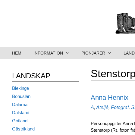
Hoppa
till
innehåll
HEM
INFORMATION
PIONJÄRER
LAND
Stenstor
LANDSKAP
Blekinge
Anna Hennix
Bohuslän
Dalarna
Kategorier
A
,
Ateljé
,
Fotograf
,
S
Dalsland
Gotland
Personuppgifter Anna H
Gästrikland
Stenstorp (R), foton fr