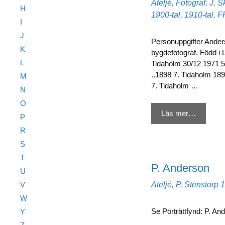
Kategorier
Ateljé
,
Fotograf
,
J
,
S
H
Etiketter
1900-tal
,
1910-tal
,
F
I
J
Personuppgifter Ander
K
bygdefotograf. Född i 
L
Tidaholm 30/12 1971 5
..1898 7. Tidaholm 18
M
7. Tidaholm …
N
O
Läs mer…
P
R
S
T
P. Anderson
U
Kategorier
E
V
Ateljé
,
P
,
Stenstorp
1
W
Se Porträttfynd: P. A
Y