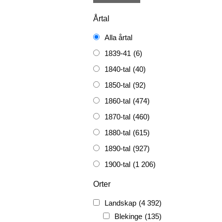
Årtal
Alla årtal
1839-41
(6)
1840-tal
(40)
1850-tal
(92)
1860-tal
(474)
1870-tal
(460)
1880-tal
(615)
1890-tal
(927)
1900-tal
(1 206)
1910-tal
(1 228)
Orter
1920-tal
(509)
Landskap
(4 392)
FH
(338)
Blekinge
(135)