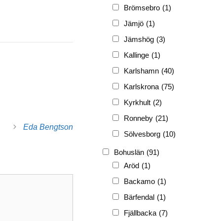
FRG
(3 189)
Brömsebro
(1)
PF
(3 882)
Jämjö
(1)
PIONJÄR
(129)
Jämshög
(3)
Kallinge
(1)
Karlshamn
(40)
Karlskrona
(75)
Kyrkhult
(2)
Ronneby
(21)
Eda Bengtson
Sölvesborg
(10)
Bohuslän
(91)
Aröd
(1)
Backamo
(1)
Bärfendal
(1)
Fjällbacka
(7)