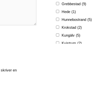
Grebbestad
(9)
Hede
(1)
Hunnebostrand
(5)
Krokstad
(2)
Kungälv
(5)
Kvistrum
(2)
Ljungskile
(3)
Lyckorna
(3)
Lysekil
(12)
 skriver en
Marstrand
(5)
Munkedal
(3)
Nösund
(4)
Skrehall
(1)
Skärhamn
(1)