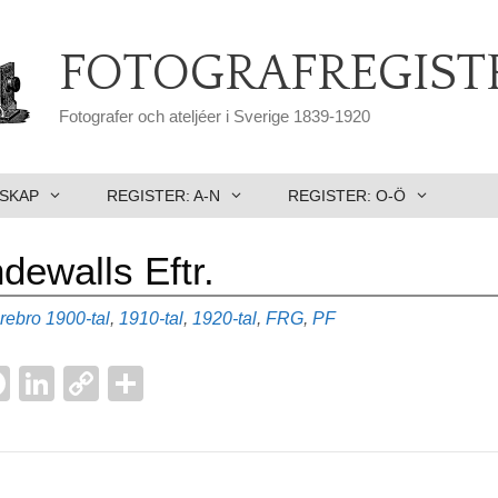
FOTOGRAFREGIST
Fotografer och ateljéer i Sverige 1839-1920
SKAP
REGISTER: A-N
REGISTER: O-Ö
ewalls Eftr.
Etiketter
rebro
1900-tal
,
1910-tal
,
1920-tal
,
FRG
,
PF
F
Li
C
D
a
n
o
el
l
c
k
p
a
e
e
y