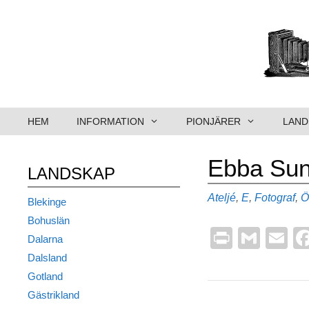
Hoppa
till
innehåll
HEM
INFORMATION
PIONJÄRER
LAND
Ebba Sund
LANDSKAP
Kategorier
Ateljé
,
E
,
Fotograf
,
Ö
Blekinge
Bohuslän
Pr
G
E
Dalarna
in
m
m
Dalsland
t
ail
ai
Gotland
Gästrikland