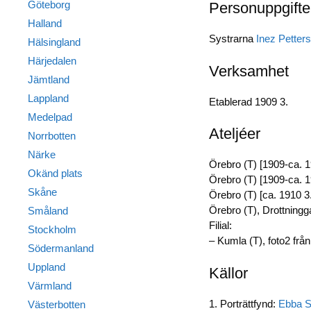
Göteborg
Personuppgifte
Halland
Systrarna
Inez Petter
Hälsingland
Härjedalen
Verksamhet
Jämtland
Lappland
Etablerad 1909 3.
Medelpad
Ateljéer
Norrbotten
Närke
Örebro (T) [1909-ca. 1
Okänd plats
Örebro (T) [1909-ca. 19
Skåne
Örebro (T) [ca. 1910 3.
Örebro (T), Drottningg
Småland
Filial:
Stockholm
– Kumla (T), foto2 frå
Södermanland
Uppland
Källor
Värmland
1. Porträttfynd:
Ebba S
Västerbotten