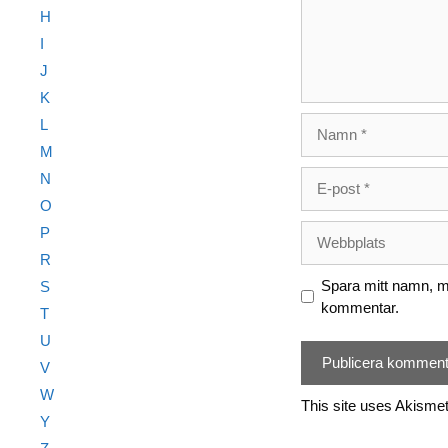
H
I
J
K
Namn
L
M
E-
N
post
O
Webbplats
P
R
Spara mitt namn, mi
S
kommentar.
T
U
V
W
This site uses Akisme
Y