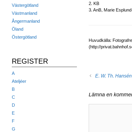
2. KB
Västergötland
3. AnB, Marie Esplund-
Västmanland
Ångermanland
Öland
Östergötland
Huvudkälla: Fotografr
(http://privat.bahnhof
REGISTER
A
E. W. Th. Hansén
Ateljéer
B
Lämna en kommen
C
D
Kommentar
E
F
G