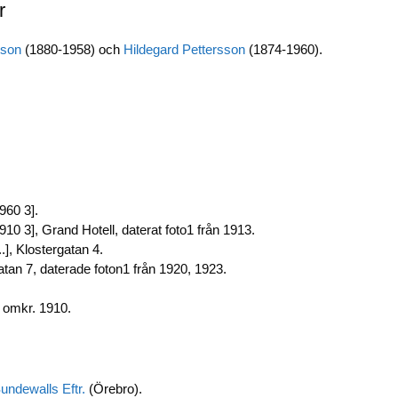
r
b
dI
Li
o
n
n
sson
(1880-1958) och
Hildegard Pettersson
(1874-1960).
o
k
k
960 3].
10 3], Grand Hotell, daterat foto1 från 1913.
.], Klostergatan 4.
atan 7, daterade foton1 från 1920, 1923.
n omkr. 1910.
undewalls Eftr.
(Örebro).