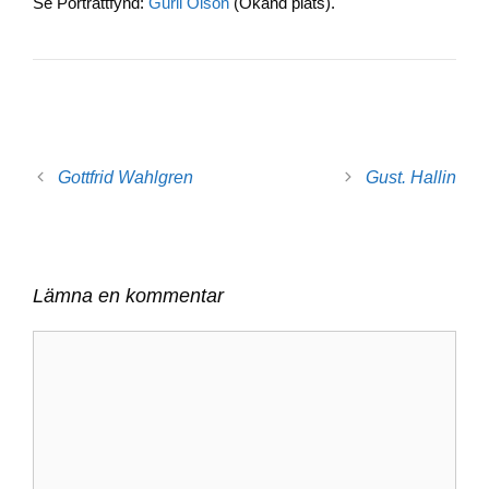
Se Porträttfynd:
Gurli Olson
(Okänd plats).
b
dI
Li
o
n
n
o
k
k
Gottfrid Wahlgren
Gust. Hallin
Lämna en kommentar
Kommentar