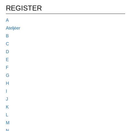
REGISTER
A
Ateljéer
B
C
D
E
F
G
H
I
J
K
L
M
N