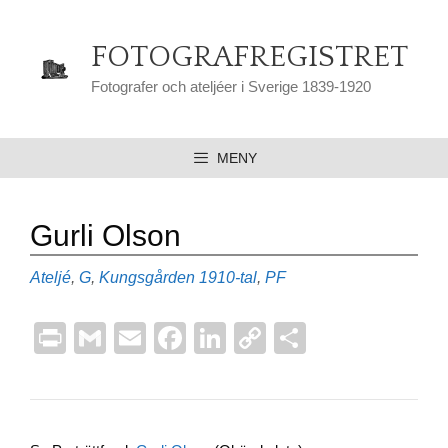
Hoppa
till
FOTOGRAFREGISTRET
innehåll
Fotografer och ateljéer i Sverige 1839-1920
MENY
Gurli Olson
Kategorier
Etiketter
Ateljé
,
G
,
Kungsgården
1910-tal
,
PF
Pr
G
E
F
Li
C
D
in
m
m
a
n
o
el
t
ail
ail
c
k
p
a
e
e
y