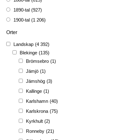
1890-tal
(927)
1900-tal
(1 206)
1910-tal
(1 228)
Orter
1920-tal
(509)
Landskap
(4 392)
FH
(338)
Blekinge
(135)
FRG
(3 189)
Brömsebro
(1)
PF
(3 882)
Jämjö
(1)
PIONJÄR
(129)
Jämshög
(3)
Kallinge
(1)
Karlshamn
(40)
Karlskrona
(75)
Kyrkhult
(2)
Ronneby
(21)