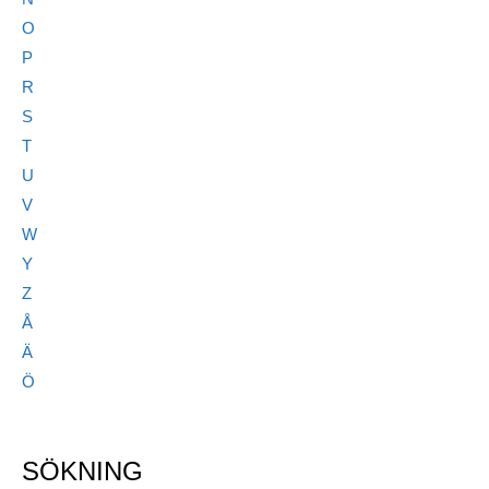
O
P
R
S
T
U
V
W
Y
Z
Å
Ä
Ö
SÖKNING