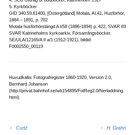
5. Kyrkböcker
GID 340.59.61400, [Östergötland] Motala, AI.41, Husförhör,
1884 – 1891, p. 702
Motala husförhörslängd A I/58 (1886-1894) p. 422, SVAR 69
SVAR Katrineholms kyrkoarkiv, Församlingsböcker.
SE/ULA/12165/A II a/1 (1912-1921), bildid:
F0002550_00119
Huvudkälla: Fotografregister 1860-1920, Version 2.0,
Bernhard Johanson
(http://privat.bahnhof.se/wb154895/FotReg2.0/Nerladdning.
html).
Curtz
H. Grahn