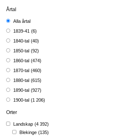
Årtal
Alla årtal
1839-41
(6)
1840-tal
(40)
1850-tal
(92)
1860-tal
(474)
1870-tal
(460)
1880-tal
(615)
1890-tal
(927)
1900-tal
(1 206)
1910-tal
(1 228)
Orter
1920-tal
(509)
Landskap
(4 392)
FH
(338)
Blekinge
(135)