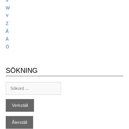
V
W
Y
Z
Å
Ä
Ö
SÖKNING