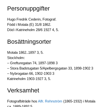
e
e
y
Personuppgifter
b
dI
Li
o
n
n
Hugo Fredrik Cederin, Fotograf.
o
k
Född i Motala (E) 31/8 1862.
Död i Katrineholm 28/6 1927 4, 5.
k
Bosättningsorter
Motala 1862..1897 3, 5.
Stockholm:
– Grefturegatan 74, 1897-1898 3
– Stora Badstugatan 5/Apelbergsgatan 33, 1898-1902 3
– Nybrogatan 66, 1902-1903 3
Katrineholm 1903-1927 3, 5.
Verksamhet
Fotografbiträde hos
Alfr. Rehnström
(1865-1932) i Motala
ca. 1889-1892 5.