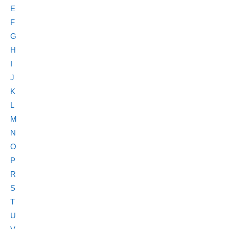
E
F
G
H
I
J
K
L
M
N
O
P
R
S
T
U