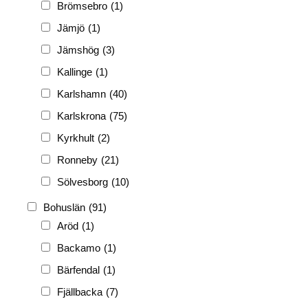
FRG
(3 189)
Brömsebro
(1)
PF
(3 882)
Jämjö
(1)
PIONJÄR
(129)
Jämshög
(3)
Kallinge
(1)
Karlshamn
(40)
Karlskrona
(75)
Kyrkhult
(2)
Ronneby
(21)
Sölvesborg
(10)
Bohuslän
(91)
Aröd
(1)
Backamo
(1)
Bärfendal
(1)
Fjällbacka
(7)