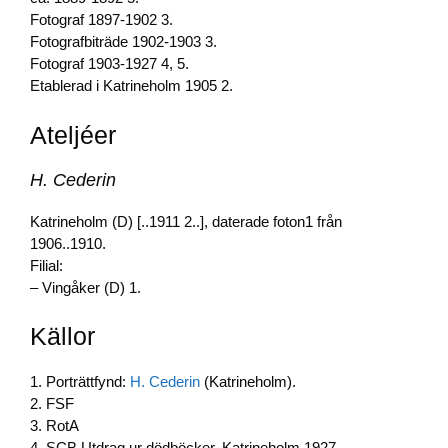
Fotograf 1897-1902 3.
Fotografbiträde 1902-1903 3.
Fotograf 1903-1927 4, 5.
Etablerad i Katrineholm 1905 2.
Ateljéer
H. Cederin
Katrineholm (D) [..1911 2..], daterade foton1 från
1906..1910.
Filial:
– Vingåker (D) 1.
Källor
1. Porträttfynd:
H. Cederin
(Katrineholm).
2. FSF
3. RotA
4. SCB Utdrag ur dödböcker, Katrineholm 1927