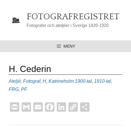
Hoppa
till
FOTOGRAFREGISTRET
innehåll
Fotografer och ateljéer i Sverige 1839-1920
MENY
H. Cederin
Kategorier
Etiketter
Ateljé
,
Fotograf
,
H
,
Katrineholm
1900-tal
,
1910-tal
,
FRG
,
PF
Pr
G
E
F
Li
C
D
in
m
m
a
n
o
el
t
ail
ail
c
k
p
a