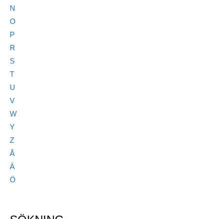
N
O
P
R
S
T
U
V
W
Y
Z
Å
Ä
Ö