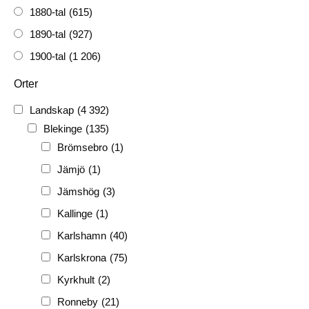
1880-tal
(615)
1890-tal
(927)
1900-tal
(1 206)
1910-tal
(1 228)
Orter
1920-tal
(509)
Landskap
(4 392)
FH
(338)
Blekinge
(135)
FRG
(3 189)
Brömsebro
(1)
PF
(3 882)
Jämjö
(1)
PIONJÄR
(129)
Jämshög
(3)
Kallinge
(1)
Karlshamn
(40)
Karlskrona
(75)
Kyrkhult
(2)
Ronneby
(21)