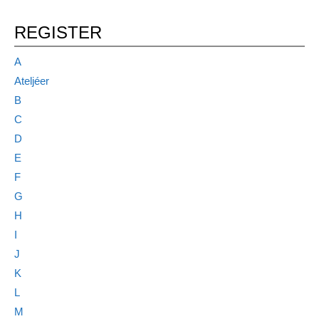
REGISTER
A
Ateljéer
B
C
D
E
F
G
H
I
J
K
L
M