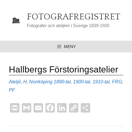
Hoppa
till
FOTOGRAFREGISTRET
innehåll
Fotografer och ateljéer i Sverige 1839-1920
MENY
Hallbergs Förstoringsatelier
Kategorier
Etiketter
Ateljé
,
H
,
Norrköping
1890-tal
,
1900-tal
,
1910-tal
,
FRG
,
PF
Pr
G
E
F
Li
C
D
in
m
m
a
n
o
el
t
ail
ail
c
k
p
a