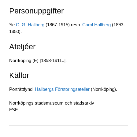
e
e
y
Personuppgifter
b
dI
Li
o
n
n
Se
C. G. Hallberg
(1867-1915) resp.
Carol Hallberg
(1893-
o
k
1950).
k
Ateljéer
Norrköping (E) [1898-1911..].
Källor
Porträttfynd:
Hallbergs Förstoringsatelier
(Norrköping).
Norrköpings stadsmuseum och stadsarkiv
FSF