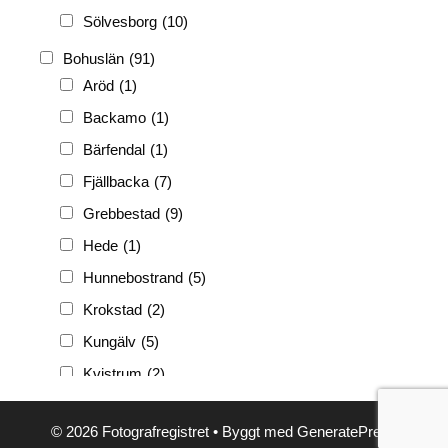
Sölvesborg
(10)
Bohuslän
(91)
Aröd
(1)
Backamo
(1)
Bärfendal
(1)
Fjällbacka
(7)
Grebbestad
(9)
Hede
(1)
Hunnebostrand
(5)
Krokstad
(2)
Kungälv
(5)
Kvistrum
(2)
Ljungskile
(3)
© 2026 Fotografregistret
• Byggt med
GeneratePress
Lyckorna
(3)