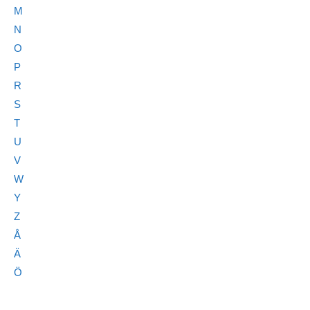
M
N
O
P
R
S
T
U
V
W
Y
Z
Å
Ä
Ö