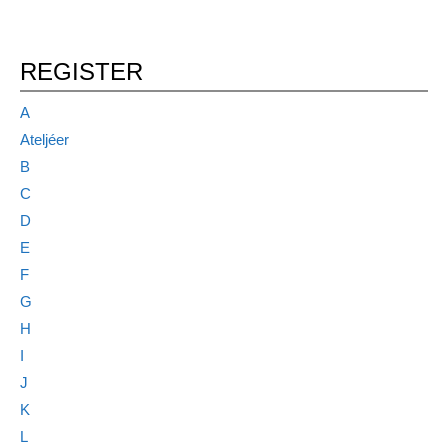
REGISTER
A
Ateljéer
B
C
D
E
F
G
H
I
J
K
L