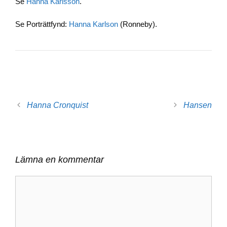
Se
Hanna Karlsson
.
b
dI
Li
o
n
n
Se Porträttfynd:
Hanna Karlson
(Ronneby).
o
k
k
Hanna Cronquist
Hansen
Lämna en kommentar
Kommentar