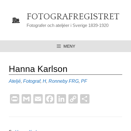
Hoppa
till
FOTOGRAFREGISTRET
innehåll
Fotografer och ateljéer i Sverige 1839-1920
MENY
Hanna Karlson
Kategorier
Etiketter
Ateljé
,
Fotograf
,
H
,
Ronneby
FRG
,
PF
Pr
G
E
F
Li
C
D
in
m
m
a
n
o
el
t
ail
ail
c
k
p
a
e
e
y