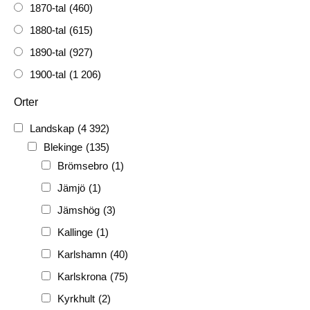
1870-tal
(460)
1880-tal
(615)
1890-tal
(927)
1900-tal
(1 206)
1910-tal
(1 228)
Orter
1920-tal
(509)
Landskap
(4 392)
FH
(338)
Blekinge
(135)
FRG
(3 189)
Brömsebro
(1)
PF
(3 882)
Jämjö
(1)
PIONJÄR
(129)
Jämshög
(3)
Kallinge
(1)
Karlshamn
(40)
Karlskrona
(75)
Kyrkhult
(2)