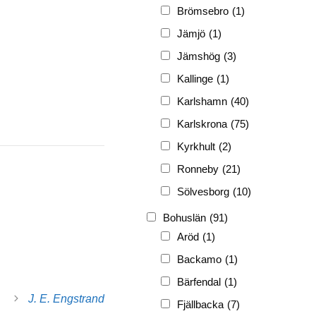
FRG
(3 189)
Brömsebro
(1)
PF
(3 882)
Jämjö
(1)
PIONJÄR
(129)
Jämshög
(3)
Kallinge
(1)
Karlshamn
(40)
Karlskrona
(75)
Kyrkhult
(2)
Ronneby
(21)
Sölvesborg
(10)
Bohuslän
(91)
Aröd
(1)
Backamo
(1)
Bärfendal
(1)
J. E. Engstrand
Fjällbacka
(7)