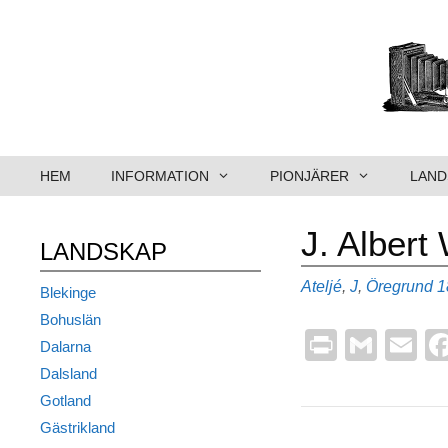
Hoppa
till
innehåll
HEM
INFORMATION
PIONJÄRER
LAND
J. Albert
LANDSKAP
Kategorier
E
Ateljé
,
J
,
Öregrund
1
Blekinge
Bohuslän
Pr
G
E
Dalarna
in
m
m
Dalsland
t
ail
ai
Gotland
Gästrikland