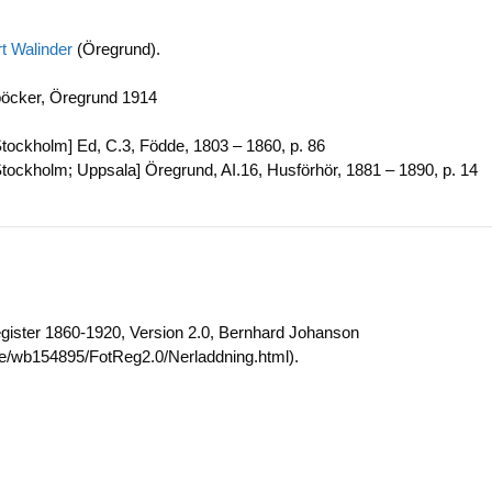
rt Walinder
(Öregrund).
böcker, Öregrund 1914
tockholm] Ed, C.3, Födde, 1803 – 1860, p. 86
tockholm; Uppsala] Öregrund, AI.16, Husförhör, 1881 – 1890, p. 14
egister 1860-1920, Version 2.0, Bernhard Johanson
.se/wb154895/FotReg2.0/Nerladdning.html).