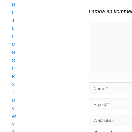
H
Lämna en kommen
I
J
Kommentar
K
L
M
N
O
P
R
S
Namn
T
U
E-
post
V
W
Webbplats
Y