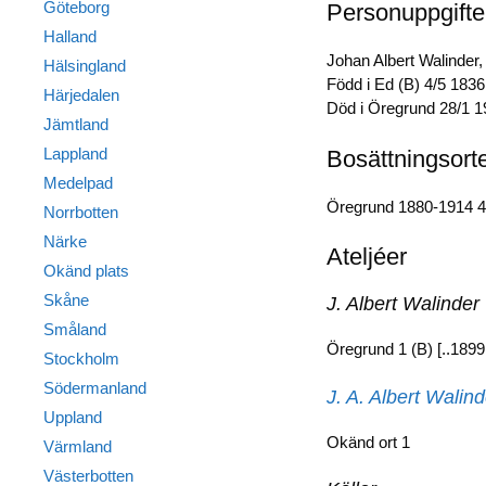
Göteborg
Personuppgifte
Halland
Johan Albert Walinder, 
Hälsingland
Född i Ed (B) 4/5 1836
Härjedalen
Död i Öregrund 28/1 19
Jämtland
Lappland
Bosättningsort
Medelpad
Öregrund 1880-1914 4
Norrbotten
Närke
Ateljéer
Okänd plats
Skåne
J. Albert Walinder
Småland
Öregrund 1 (B) [..1899 
Stockholm
Södermanland
J. A. Albert Walin
Uppland
Okänd ort 1
Värmland
Västerbotten