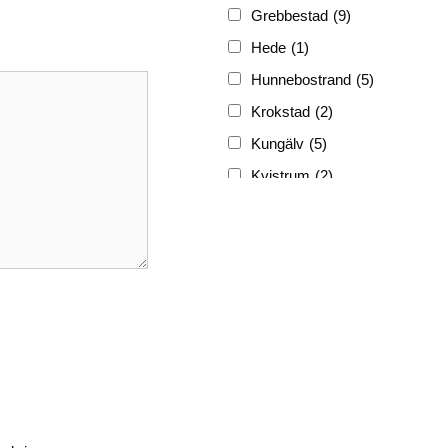
Grebbestad
(9)
Hede
(1)
Hunnebostrand
(5)
Krokstad
(2)
Kungälv
(5)
Kvistrum
(2)
Ljungskile
(3)
Lyckorna
(3)
Lysekil
(12)
Marstrand
(5)
Munkedal
(3)
Nösund
(4)
Skrehall
(1)
Skärhamn
(1)