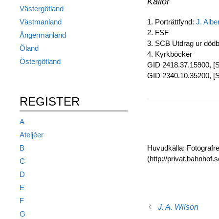
Källor
Västergötland
Västmanland
1. Porträttfynd:
J. Albe
2. FSF
Ångermanland
3. SCB Utdrag ur död
Öland
4. Kyrkböcker
Östergötland
GID 2418.37.15900, [S
GID 2340.10.35200, [S
REGISTER
A
Ateljéer
Huvudkälla: Fotografr
B
(http://privat.bahnhof
C
D
E
F
J. A. Wilson
G