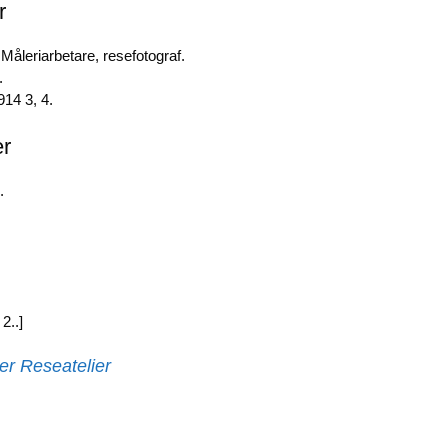
r
b
dI
Li
o
n
n
Måleriarbetare, resefotograf.
.
o
k
14 3, 4.
k
er
.
2..]
der Reseatelier