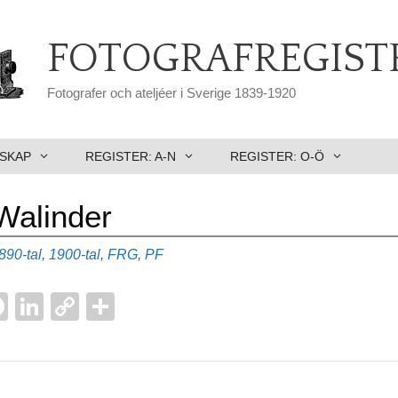
FOTOGRAFREGIST
Fotografer och ateljéer i Sverige 1839-1920
SKAP
REGISTER: A-N
REGISTER: O-Ö
 Walinder
tiketter
890-tal
,
1900-tal
,
FRG
,
PF
F
Li
C
D
a
n
o
el
l
c
k
p
a
e
e
y