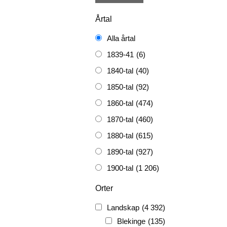
Årtal
Alla årtal
1839-41
(6)
1840-tal
(40)
1850-tal
(92)
1860-tal
(474)
1870-tal
(460)
1880-tal
(615)
1890-tal
(927)
1900-tal
(1 206)
1910-tal
(1 228)
Orter
1920-tal
(509)
Landskap
(4 392)
FH
(338)
Blekinge
(135)