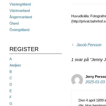
Västergötland
Västmanland
Huvudkälla: Fotografr
Ångermanland
(http://privat.bahnhof
Öland
Östergötland
Jacob Persson
REGISTER
A
1 svar på ”Jenny 
Ateljéer
B
Jerry Perss
C
2025-01-03 
D
E
F
Den 4 april 1899 
G
där. Hon benämns f