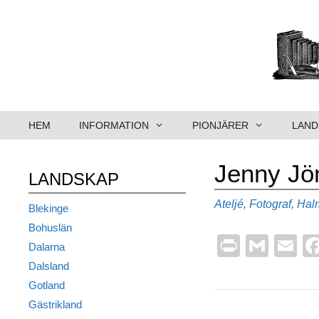
Hoppa
till
innehåll
HEM
INFORMATION
PIONJÄRER
LAND
Jenny Jö
LANDSKAP
Kategorier
Ateljé
,
Fotograf
,
Hal
Blekinge
Bohuslän
Pr
G
E
Dalarna
in
m
m
Dalsland
t
ail
ai
Gotland
Gästrikland