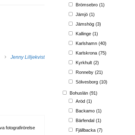
FRG
(3 189)
Brömsebro
(1)
PF
(3 882)
Jämjö
(1)
PIONJÄR
(129)
Jämshög
(3)
Kallinge
(1)
Karlshamn
(40)
Karlskrona
(75)
Jenny Lilljekvist
Kyrkhult
(2)
Ronneby
(21)
Sölvesborg
(10)
Bohuslän
(91)
Aröd
(1)
Backamo
(1)
Bärfendal
(1)
a fotografirörelse
Fjällbacka
(7)