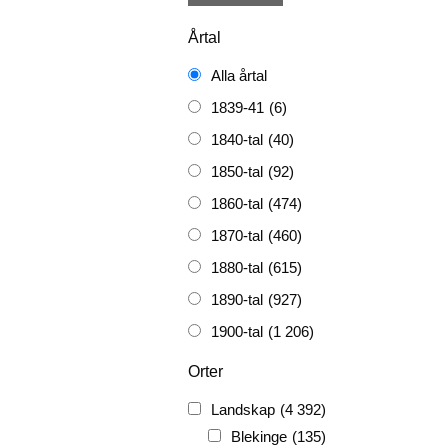
Årtal
Alla årtal
1839-41
(6)
1840-tal
(40)
1850-tal
(92)
1860-tal
(474)
1870-tal
(460)
1880-tal
(615)
1890-tal
(927)
1900-tal
(1 206)
1910-tal
(1 228)
Orter
1920-tal
(509)
Landskap
(4 392)
FH
(338)
Blekinge
(135)