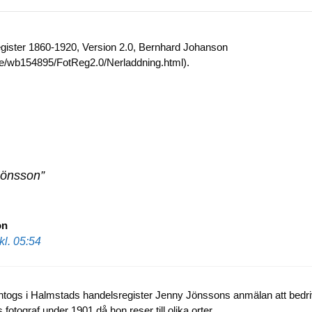
egister 1860-1920, Version 2.0, Bernhard Johanson
.se/wb154895/FotReg2.0/Nerladdning.html).
Jönsson”
on
kl. 05:54
intogs i Halmstads handelsregister Jenny Jönssons anmälan att bedriv
otograf under 1901 då hon reser till olika orter.