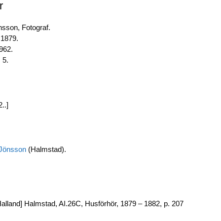
r
b
dI
Li
o
n
n
sson, Fotograf.
 1879.
o
k
962.
k
 5.
..]
 Jönsson
(Halmstad).
alland] Halmstad, AI.26C, Husförhör, 1879 – 1882, p. 207