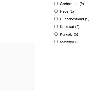
Grebbestad
(9)
Hede
(1)
Hunnebostrand
(5)
Krokstad
(2)
Kungälv
(5)
Kvistrum
(2)
Ljungskile
(3)
Lyckorna
(3)
Lysekil
(12)
Marstrand
(5)
Munkedal
(3)
Nösund
(4)
Skrehall
(1)
Skärhamn
(1)