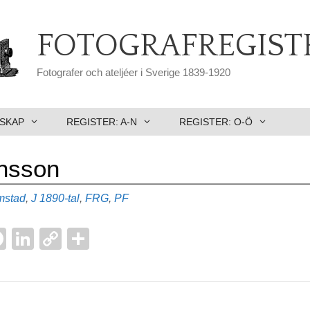
FOTOGRAFREGIST
Fotografer och ateljéer i Sverige 1839-1920
SKAP
REGISTER: A-N
REGISTER: O-Ö
nsson
Etiketter
mstad
,
J
1890-tal
,
FRG
,
PF
F
Li
C
D
a
n
o
el
l
c
k
p
a
e
e
y