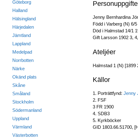
Göteborg
Personuppgifte
Halland
Jenny Bernhardina Jön
Hälsingland
Född i Varberg (N) 6/5
Härjedalen
Död i Halmstad 14/1 1
Jämtland
Gift Larsson 1902 3, 4,
Lappland
Ateljéer
Medelpad
Norrbotten
Halmstad 1 (N) [1899 2
Närke
Okänd plats
Källor
Skåne
1. Porträttfynd:
Jenny
Småland
2. FSF
Stockholm
3 FR 1900
Södermanland
4. SDB3
Uppland
5. Kyrkböcker
Värmland
GID 1803.66.51700, [H
Västerbotten