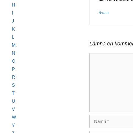
H
I
Svara
J
K
L
Lämna en kommen
M
N
Kommentar
O
P
R
S
T
U
V
W
Namn
Y