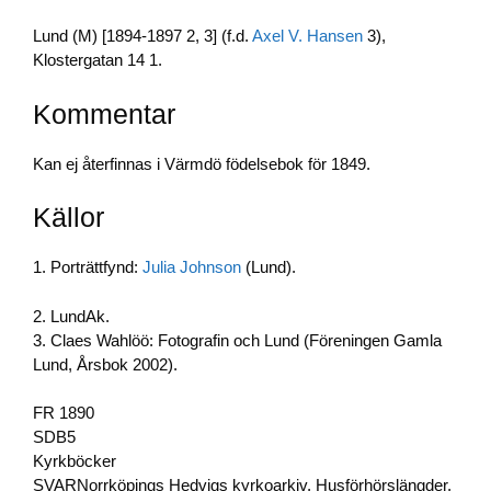
Lund (M) [1894-1897 2, 3] (f.d.
Axel V. Hansen
3),
Klostergatan 14 1.
Kommentar
Kan ej återfinnas i Värmdö födelsebok för 1849.
Källor
1. Porträttfynd:
Julia Johnson
(Lund).
2. LundAk.
3. Claes Wahlöö: Fotografin och Lund (Föreningen Gamla
Lund, Årsbok 2002).
FR 1890
SDB5
Kyrkböcker
SVARNorrköpings Hedvigs kyrkoarkiv, Husförhörslängder,