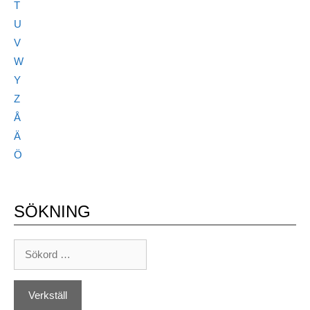
T
U
V
W
Y
Z
Å
Ä
Ö
SÖKNING