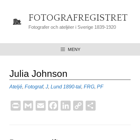
Hoppa
till
FOTOGRAFREGISTRET
innehåll
Fotografer och ateljéer i Sverige 1839-1920
MENY
Julia Johnson
Kategorier
Etiketter
Ateljé
,
Fotograf
,
J
,
Lund
1890-tal
,
FRG
,
PF
Pr
G
E
F
Li
C
D
in
m
m
a
n
o
el
t
ail
ail
c
k
p
a
e
e
y