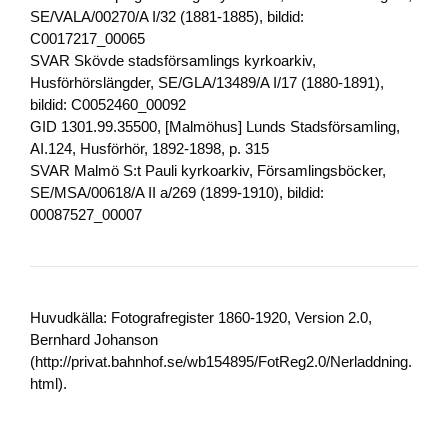
SE/VALA/00270/A I/32 (1881-1885), bildid:
C0017217_00065
SVAR Skövde stadsförsamlings kyrkoarkiv,
Husförhörslängder, SE/GLA/13489/A I/17 (1880-1891),
bildid: C0052460_00092
GID 1301.99.35500, [Malmöhus] Lunds Stadsförsamling,
AI.124, Husförhör, 1892-1898, p. 315
SVAR Malmö S:t Pauli kyrkoarkiv, Församlingsböcker,
SE/MSA/00618/A II a/269 (1899-1910), bildid:
00087527_00007
Huvudkälla: Fotografregister 1860-1920, Version 2.0,
Bernhard Johanson
(http://privat.bahnhof.se/wb154895/FotReg2.0/Nerladdning.
html).