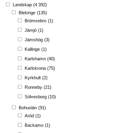
1920-tal
(509)
Landskap
(4 392)
FH
(338)
Blekinge
(135)
FRG
(3 189)
Brömsebro
(1)
PF
(3 882)
Jämjö
(1)
PIONJÄR
(129)
Jämshög
(3)
Kallinge
(1)
Karlshamn
(40)
Karlskrona
(75)
Kyrkhult
(2)
Ronneby
(21)
Sölvesborg
(10)
Bohuslän
(91)
Aröd
(1)
Backamo
(1)