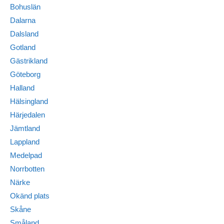
Bohuslän
Dalarna
Dalsland
Gotland
Gästrikland
Göteborg
Halland
Hälsingland
Härjedalen
Jämtland
Lappland
Medelpad
Norrbotten
Närke
Okänd plats
Skåne
Småland