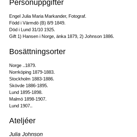
Personuppgifter
b
dI
Li
o
n
n
Engel Julia Maria Markander, Fotograf.
o
k
Född i Värmdö (B) 8/9 1849.
Död i Lund 31/10 1925.
k
Gift 1) Hansen i Norge, änka 1879, 2) Johnson 1886.
Bosättningsorter
Norge ..1879.
Norrköping 1879-1883.
Stockholm 1883-1886.
Skövde 1886-1895.
Lund 1895-1898.
Malmö 1898-1907.
Lund 1907..
Ateljéer
Julia Johnson