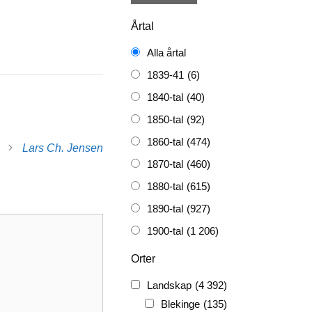
Årtal
Alla årtal
1839-41
(6)
1840-tal
(40)
1850-tal
(92)
1860-tal
(474)
Lars Ch. Jensen
1870-tal
(460)
1880-tal
(615)
1890-tal
(927)
1900-tal
(1 206)
1910-tal
(1 228)
Orter
1920-tal
(509)
Landskap
(4 392)
FH
(338)
Blekinge
(135)