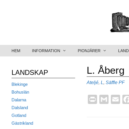
Hoppa
till
innehåll
HEM
INFORMATION
PIONJÄRER
LAND
L. Åberg
LANDSKAP
Kategorier
Etike
Ateljé
,
L
,
Säffle
PF
Blekinge
Bohuslän
Pr
G
E
Dalarna
in
m
m
Dalsland
t
ail
ai
Gotland
Gästrikland