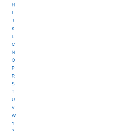
H
I
J
K
L
M
N
O
P
R
S
T
U
V
W
Y