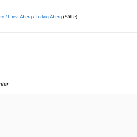
b
dI
Li
o
n
n
rg / Ludv. Åberg / Ludvig Åberg
(Säffle).
o
k
k
tar