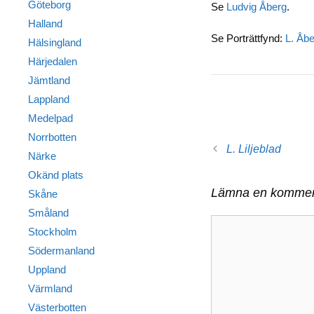
Göteborg
Se
Ludvig Åberg
.
Halland
Se Porträttfynd:
L. Åbe
Hälsingland
Härjedalen
Jämtland
Lappland
Medelpad
Norrbotten
L. Liljeblad
Närke
Okänd plats
Lämna en kommen
Skåne
Småland
Kommentar
Stockholm
Södermanland
Uppland
Värmland
Västerbotten