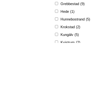
Grebbestad
(9)
Hede
(1)
Hunnebostrand
(5)
Krokstad
(2)
Kungälv
(5)
Kvistrum
(2)
Ljungskile
(3)
Lyckorna
(3)
Lysekil
(12)
Marstrand
(5)
Munkedal
(3)
Nösund
(4)
Skrehall
(1)
Skärhamn
(1)