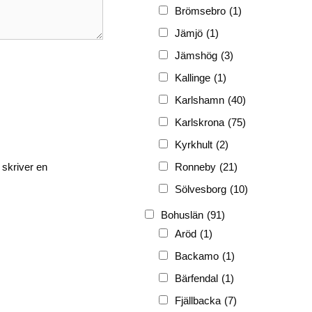
FRG
(3 189)
Brömsebro
(1)
PF
(3 882)
Jämjö
(1)
PIONJÄR
(129)
Jämshög
(3)
Kallinge
(1)
Karlshamn
(40)
Karlskrona
(75)
Kyrkhult
(2)
 skriver en
Ronneby
(21)
Sölvesborg
(10)
Bohuslän
(91)
Aröd
(1)
Backamo
(1)
Bärfendal
(1)
Fjällbacka
(7)