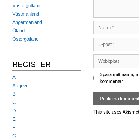
Västergötland
Västmanland
Ångermanland
Namn
Öland
Östergötland
E-
post
Webbplats
REGISTER
Spara mitt namn, mi
A
kommentar.
Ateljéer
B
C
D
This site uses Akisme
E
F
G