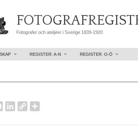
FOTOGRAFREGIST
Fotografer och ateljéer i Sverige 1839-1920
SKAP
REGISTER: A-N
REGISTER: O-Ö
tter
F
Li
C
D
a
n
o
el
l
c
k
p
a
e
e
y