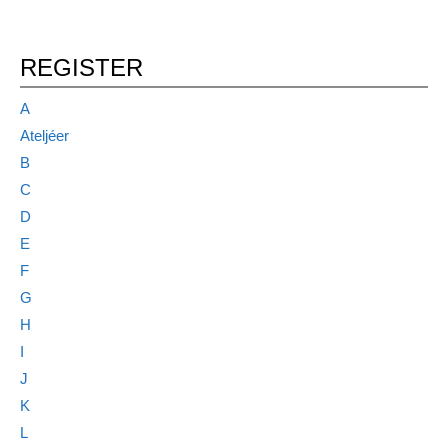
REGISTER
A
Ateljéer
B
C
D
E
F
G
H
I
J
K
L