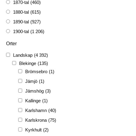
1870-tal
(460)
1880-tal
(615)
1890-tal
(927)
1900-tal
(1 206)
1910-tal
(1 228)
Orter
1920-tal
(509)
Landskap
(4 392)
FH
(338)
Blekinge
(135)
FRG
(3 189)
Brömsebro
(1)
PF
(3 882)
Jämjö
(1)
PIONJÄR
(129)
Jämshög
(3)
Kallinge
(1)
Karlshamn
(40)
Karlskrona
(75)
Kyrkhult
(2)