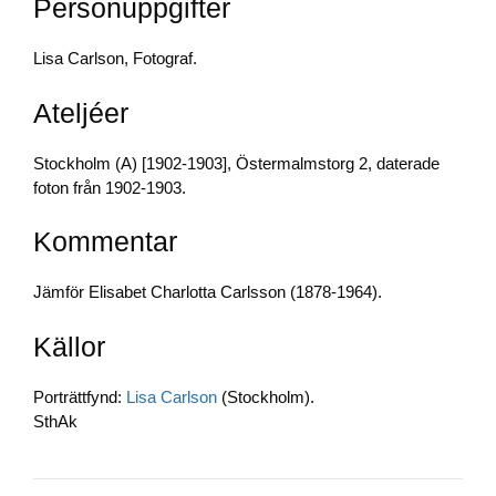
Personuppgifter
b
dI
Li
o
n
n
Lisa Carlson, Fotograf.
o
k
Ateljéer
k
Stockholm (A) [1902-1903], Östermalmstorg 2, daterade
foton från 1902-1903.
Kommentar
Jämför Elisabet Charlotta Carlsson (1878-1964).
Källor
Porträttfynd:
Lisa Carlson
(Stockholm).
SthAk