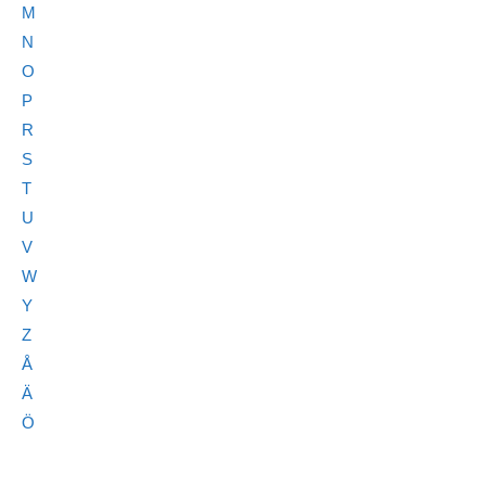
M
N
O
P
R
S
T
U
V
W
Y
Z
Å
Ä
Ö