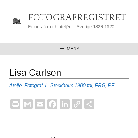
Hoppa
till
FOTOGRAFREGISTRET
innehåll
Fotografer och ateljéer i Sverige 1839-1920
MENY
Lisa Carlson
Kategorier
Etiketter
Ateljé
,
Fotograf
,
L
,
Stockholm
1900-tal
,
FRG
,
PF
Pr
G
E
F
Li
C
D
in
m
m
a
n
o
el
t
ail
ail
c
k
p
a
e
e
y