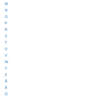
M
N
O
P
R
S
T
U
V
W
Y
Z
Å
Ä
Ö