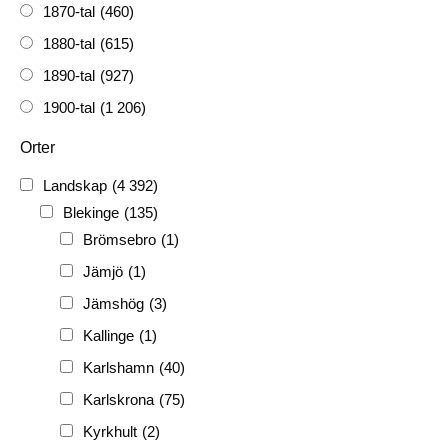
1870-tal
(460)
1880-tal
(615)
1890-tal
(927)
1900-tal
(1 206)
1910-tal
(1 228)
Orter
1920-tal
(509)
Landskap
(4 392)
FH
(338)
Blekinge
(135)
FRG
(3 189)
Brömsebro
(1)
PF
(3 882)
Jämjö
(1)
PIONJÄR
(129)
Jämshög
(3)
Kallinge
(1)
Karlshamn
(40)
Karlskrona
(75)
Kyrkhult
(2)