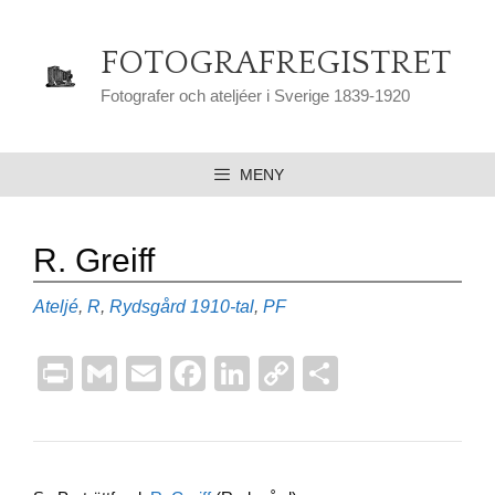
Hoppa
till
FOTOGRAFREGISTRET
innehåll
Fotografer och ateljéer i Sverige 1839-1920
MENY
R. Greiff
Kategorier
Etiketter
Ateljé
,
R
,
Rydsgård
1910-tal
,
PF
Pr
G
E
F
Li
C
D
in
m
m
a
n
o
el
t
ail
ail
c
k
p
a
e
e
y