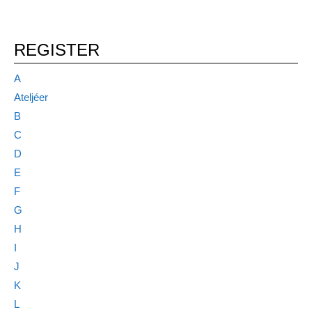
REGISTER
A
Ateljéer
B
C
D
E
F
G
H
I
J
K
L