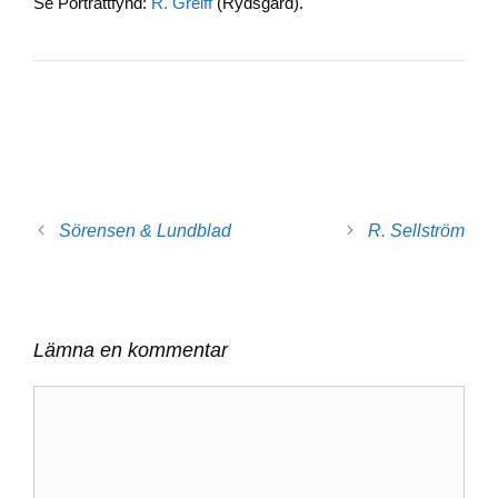
Se Porträttfynd:
R. Greiff
(Rydsgård).
b
dI
Li
o
n
n
o
k
k
Sörensen & Lundblad
R. Sellström
Lämna en kommentar
Kommentar