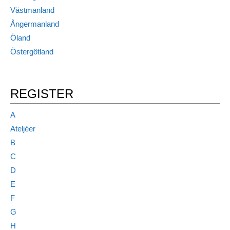
Västmanland
Ångermanland
Öland
Östergötland
REGISTER
A
Ateljéer
B
C
D
E
F
G
H