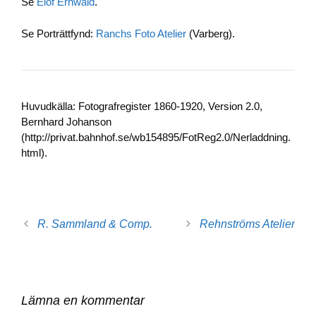
Se
Elof Ernwald
.
b
dI
Li
o
n
n
Se Porträttfynd:
Ranchs Foto Atelier
(Varberg).
o
k
k
Huvudkälla: Fotografregister 1860-1920, Version 2.0,
Bernhard Johanson
(http://privat.bahnhof.se/wb154895/FotReg2.0/Nerladdning.
html).
R. Sammland & Comp.
Rehnströms Atelier
Lämna en kommentar