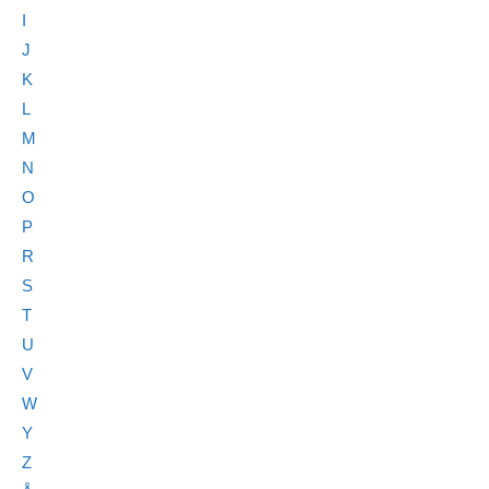
I
J
K
L
M
N
O
P
R
S
T
U
V
W
Y
Z