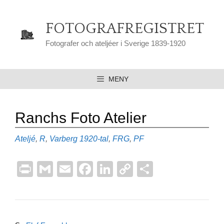
Hoppa
till
FOTOGRAFREGISTRET
innehåll
Fotografer och ateljéer i Sverige 1839-1920
MENY
Ranchs Foto Atelier
Kategorier
Etiketter
Ateljé
,
R
,
Varberg
1920-tal
,
FRG
,
PF
Pr
G
E
F
Li
C
D
in
m
m
a
n
o
el
t
ail
ail
c
k
p
a
e
e
y