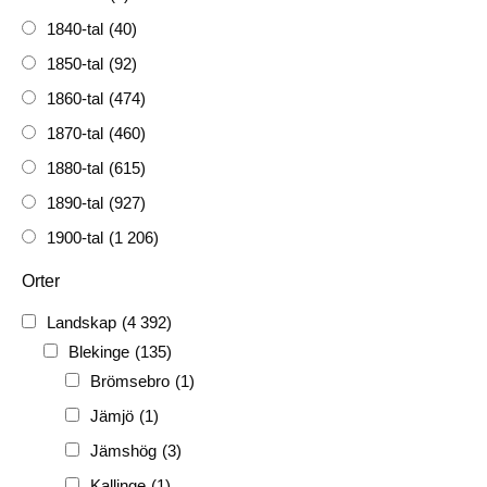
1840-tal
(40)
1850-tal
(92)
1860-tal
(474)
1870-tal
(460)
1880-tal
(615)
1890-tal
(927)
1900-tal
(1 206)
1910-tal
(1 228)
Orter
1920-tal
(509)
Landskap
(4 392)
FH
(338)
Blekinge
(135)
FRG
(3 189)
Brömsebro
(1)
PF
(3 882)
Jämjö
(1)
PIONJÄR
(129)
Jämshög
(3)
Kallinge
(1)