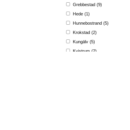
Grebbestad
(9)
Hede
(1)
Hunnebostrand
(5)
Krokstad
(2)
Kungälv
(5)
Kvistrum
(2)
Ljungskile
(3)
Lyckorna
(3)
Lysekil
(12)
Marstrand
(5)
Munkedal
(3)
Nösund
(4)
Skrehall
(1)
Skärhamn
(1)