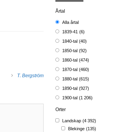
Årtal
Alla årtal
1839-41
(6)
1840-tal
(40)
1850-tal
(92)
1860-tal
(474)
1870-tal
(460)
T. Bergström
1880-tal
(615)
1890-tal
(927)
1900-tal
(1 206)
1910-tal
(1 228)
Orter
1920-tal
(509)
Landskap
(4 392)
FH
(338)
Blekinge
(135)