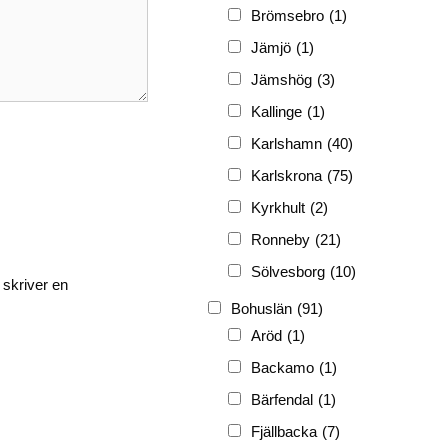
FRG
(3 189)
Brömsebro
(1)
PF
(3 882)
Jämjö
(1)
PIONJÄR
(129)
Jämshög
(3)
Kallinge
(1)
Karlshamn
(40)
Karlskrona
(75)
Kyrkhult
(2)
Ronneby
(21)
Sölvesborg
(10)
 skriver en
Bohuslän
(91)
Aröd
(1)
Backamo
(1)
Bärfendal
(1)
Fjällbacka
(7)