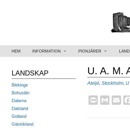
Hoppa
till
innehåll
HEM
INFORMATION
PIONJÄRER
LAND
U. A. M. 
LANDSKAP
Kategorier
Ateljé
,
Stockholm
,
U
Blekinge
Bohuslän
Pr
G
E
Dalarna
in
m
m
Dalsland
t
ail
ai
Gotland
Gästrikland