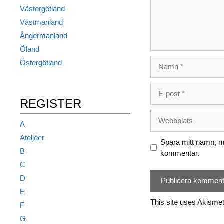
Västergötland
Västmanland
Ångermanland
Öland
Namn
Östergötland
E-
post
REGISTER
Webbplats
A
Ateljéer
Spara mitt namn, mi
B
kommentar.
C
D
E
This site uses Akisme
F
G