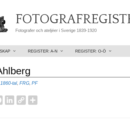
FOTOGRAFREGIST
Fotografer och ateljéer i Sverige 1839-1920
SKAP
REGISTER: A-N
REGISTER: O-Ö
Ahlberg
Etiketter
1860-tal
,
FRG
,
PF
F
Li
C
D
a
n
o
el
l
c
k
p
a
e
e
y