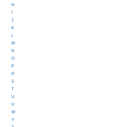
H
I
J
K
L
M
N
O
P
R
S
T
U
V
W
Y