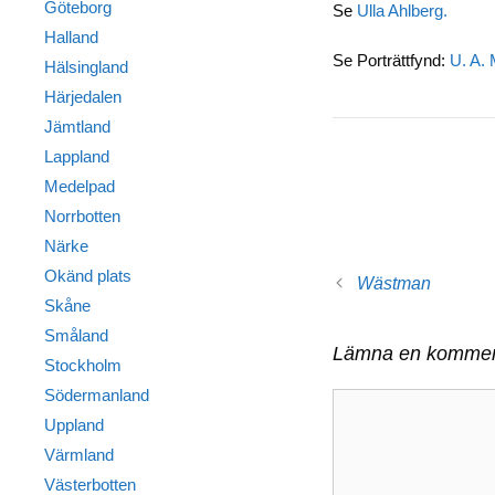
Göteborg
Se
Ulla Ahlberg.
Halland
Se Porträttfynd:
U. A. 
Hälsingland
Härjedalen
Jämtland
Lappland
Medelpad
Norrbotten
Närke
Okänd plats
Wästman
Skåne
Småland
Lämna en kommen
Stockholm
Södermanland
Kommentar
Uppland
Värmland
Västerbotten