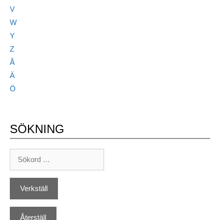
V
W
Y
Z
Å
Ä
Ö
SÖKNING