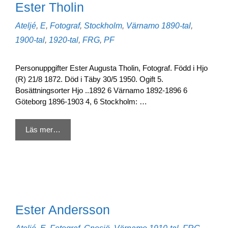
Ester Tholin
Kategorier
Etiketter
Ateljé
,
E
,
Fotograf
,
Stockholm
,
Värnamo
1890-tal
,
1900-tal
,
1920-tal
,
FRG
,
PF
Personuppgifter Ester Augusta Tholin, Fotograf. Född i Hjo
(R) 21/8 1872. Död i Täby 30/5 1950. Ogift 5.
Bosättningsorter Hjo ..1892 6 Värnamo 1892-1896 6
Göteborg 1896-1903 4, 6 Stockholm: …
Läs mer…
Ester Andersson
Kategorier
Etiketter