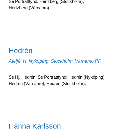
Se Porträttfynd: Hertzberg (Stockholm),
Hertzberg (Värnamo).
Hedrén
Kategorier
Etiketter
Ateljé
,
H
,
Nyköping
,
Stockholm
,
Värnamo
PF
Se Hj. Hedrén. Se Porträttfynd: Hedrén (Nyköping),
Hedrén (Värnamo), Hedrén (Stockholm).
Hanna Karlsson