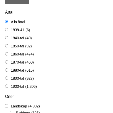
Årtal
Alla årtal
1839-41
(6)
1840-tal
(40)
1850-tal
(92)
1860-tal
(474)
1870-tal
(460)
1880-tal
(615)
1890-tal
(927)
1900-tal
(1 206)
1910-tal
(1 228)
Orter
1920-tal
(509)
Landskap
(4 392)
FH
(338)
Blekinge
(135)