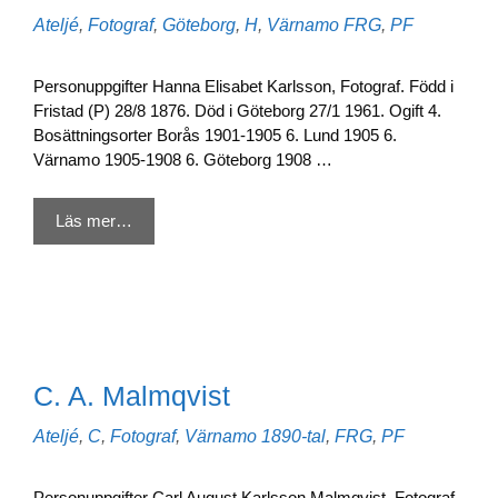
Kategorier
Etiketter
Ateljé
,
Fotograf
,
Göteborg
,
H
,
Värnamo
FRG
,
PF
Personuppgifter Hanna Elisabet Karlsson, Fotograf. Född i
Fristad (P) 28/8 1876. Död i Göteborg 27/1 1961. Ogift 4.
Bosättningsorter Borås 1901-1905 6. Lund 1905 6.
Värnamo 1905-1908 6. Göteborg 1908 …
Läs mer…
C. A. Malmqvist
Kategorier
Etiketter
Ateljé
,
C
,
Fotograf
,
Värnamo
1890-tal
,
FRG
,
PF
Personuppgifter Carl August Karlsson Malmqvist, Fotograf.