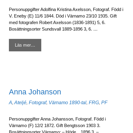
Personuppgifter Adolfina Kristina Axelsson, Fotograf. Född i
V. Eneby (E) 11/6 1844. Död i Värnamo 23/10 1935. Gift
med fotografen Robert Axelsson (1836-1891) 5, 6.
Bosättningsorter Sundsvall 1889-1896 3, 6. …
Läs mer…
Anna Johanson
Kategorier
Etiketter
A
,
Ateljé
,
Fotograf
,
Värnamo
1890-tal
,
FRG
,
PF
Personuppgifter Anna Johansson, Fotograf. Född i
Värnamo (F) 12/2 1872. Gift Bengtsson 1903 3.
Bosättningsorter Värnamo: – Hörle, ..1896 3. –