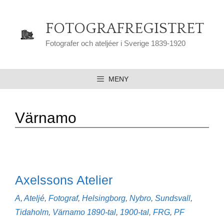
Hoppa
till
FOTOGRAFREGISTRET
innehåll
Fotografer och ateljéer i Sverige 1839-1920
MENY
Värnamo
Axelssons Atelier
Kategorier
A
,
Ateljé
,
Fotograf
,
Helsingborg
,
Nybro
,
Sundsvall
,
Etiketter
Tidaholm
,
Värnamo
1890-tal
,
1900-tal
,
FRG
,
PF