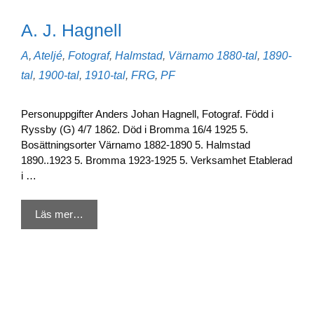
A. J. Hagnell
Kategorier
Etiketter
A
,
Ateljé
,
Fotograf
,
Halmstad
,
Värnamo
1880-tal
,
1890-
tal
,
1900-tal
,
1910-tal
,
FRG
,
PF
Personuppgifter Anders Johan Hagnell, Fotograf. Född i
Ryssby (G) 4/7 1862. Död i Bromma 16/4 1925 5.
Bosättningsorter Värnamo 1882-1890 5. Halmstad
1890..1923 5. Bromma 1923-1925 5. Verksamhet Etablerad
i …
Läs mer…