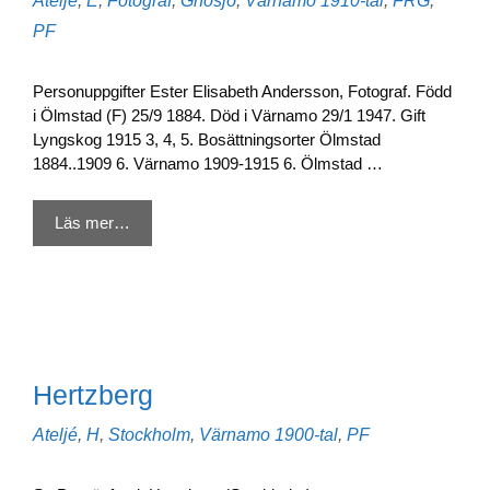
Ateljé
,
E
,
Fotograf
,
Gnosjö
,
Värnamo
1910-tal
,
FRG
,
PF
Personuppgifter Ester Elisabeth Andersson, Fotograf. Född
i Ölmstad (F) 25/9 1884. Död i Värnamo 29/1 1947. Gift
Lyngskog 1915 3, 4, 5. Bosättningsorter Ölmstad
1884..1909 6. Värnamo 1909-1915 6. Ölmstad …
Läs mer…
Hertzberg
Kategorier
Etiketter
Ateljé
,
H
,
Stockholm
,
Värnamo
1900-tal
,
PF