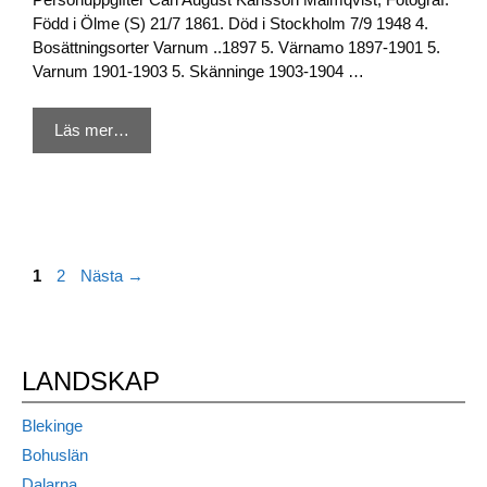
Född i Ölme (S) 21/7 1861. Död i Stockholm 7/9 1948 4.
Bosättningsorter Varnum ..1897 5. Värnamo 1897-1901 5.
Varnum 1901-1903 5. Skänninge 1903-1904 …
Läs mer…
Sida
Sida
1
2
Nästa
→
LANDSKAP
Blekinge
Bohuslän
Dalarna