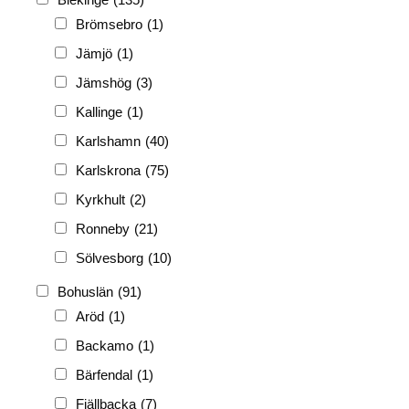
FRG
(3 189)
Brömsebro
(1)
PF
(3 882)
Jämjö
(1)
PIONJÄR
(129)
Jämshög
(3)
Kallinge
(1)
Karlshamn
(40)
Karlskrona
(75)
Kyrkhult
(2)
Ronneby
(21)
Sölvesborg
(10)
Bohuslän
(91)
Aröd
(1)
Backamo
(1)
Bärfendal
(1)
Fjällbacka
(7)