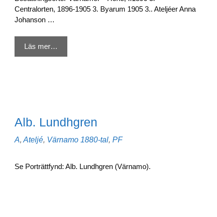
Centralorten, 1896-1905 3. Byarum 1905 3.. Ateljéer Anna
Johanson …
Läs mer…
Alb. Lundhgren
Kategorier
Etiketter
A
,
Ateljé
,
Värnamo
1880-tal
,
PF
Se Porträttfynd: Alb. Lundhgren (Värnamo).