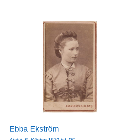
Ebba Ekström
Kategorier
Etiketter