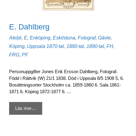
E. Dahlberg
Kategorier
Ateljé
,
E
,
Enköping
,
Eskilstuna
,
Fotograf
,
Gävle
,
Etiketter
Köping
,
Uppsala
1870-tal
,
1880-tal
,
1890-tal
,
FH
,
FRG
,
PF
Personuppgifter Jones Erik Ersson Dahlberg, Fotograf.
Född i Rättvik (W) 21/1 1838. Död i Uppsala 8/5 1908 5, 6.
Bosättningsorter Stockholm ca. 1859-1860 6. Sala 1861-
1871 6. Köping 1872-1877 6. …
Läs mer…