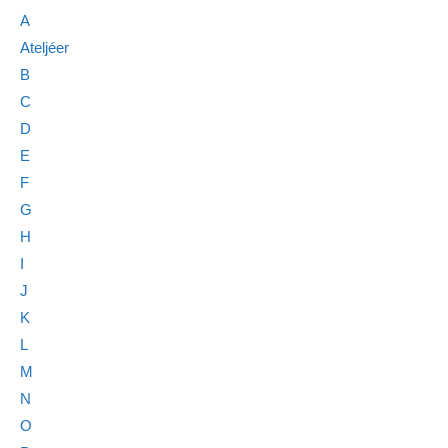
A
Ateljéer
B
C
D
E
F
G
H
I
J
K
L
M
N
O