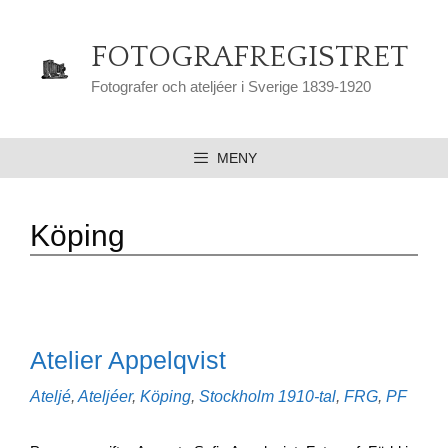
Hoppa
till
FOTOGRAFREGISTRET
innehåll
Fotografer och ateljéer i Sverige 1839-1920
MENY
Köping
Atelier Appelqvist
Kategorier
Etiketter
Ateljé
,
Ateljéer
,
Köping
,
Stockholm
1910-tal
,
FRG
,
PF