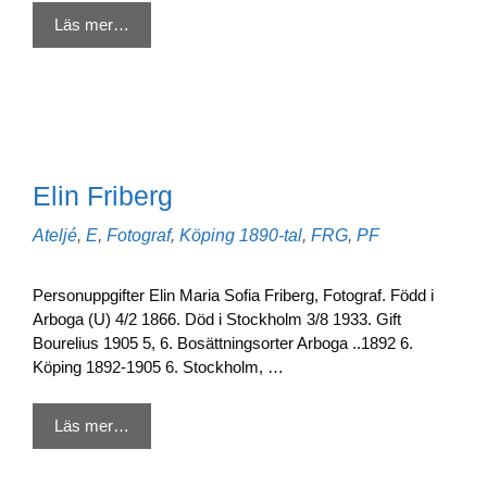
Läs mer…
Elin Friberg
Kategorier
Etiketter
Ateljé
,
E
,
Fotograf
,
Köping
1890-tal
,
FRG
,
PF
Personuppgifter Elin Maria Sofia Friberg, Fotograf. Född i
Arboga (U) 4/2 1866. Död i Stockholm 3/8 1933. Gift
Bourelius 1905 5, 6. Bosättningsorter Arboga ..1892 6.
Köping 1892-1905 6. Stockholm, …
Läs mer…