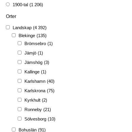
1900-tal
(1 206)
1910-tal
(1 228)
Orter
1920-tal
(509)
Landskap
(4 392)
FH
(338)
Blekinge
(135)
FRG
(3 189)
Brömsebro
(1)
PF
(3 882)
Jämjö
(1)
PIONJÄR
(129)
Jämshög
(3)
Kallinge
(1)
Karlshamn
(40)
Karlskrona
(75)
Kyrkhult
(2)
Ronneby
(21)
Sölvesborg
(10)
Bohuslän
(91)