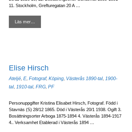
11. Stockholm, Grefturegatan 20 A …
Läs mer…
Elise Hirsch
Kategorier
Etiketter
Ateljé
,
E
,
Fotograf
,
Köping
,
Västerås
1890-tal
,
1900-
tal
,
1910-tal
,
FRG
,
PF
Personuppgifter Kristina Elisabet Hirsch, Fotograf. Född i
Stavnäs (S) 28/12 1865. Död i Västerås 20/1 1938. Ogift 3.
Bosättningsorter Arboga 1875-1894 4. Västerås 1894-1917
4.. Verksamhet Etablerad i Västerås 1894 …