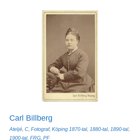
Carl Billberg
Kategorier
Etiketter
Ateljé
,
C
,
Fotograf
,
Köping
1870-tal
,
1880-tal
,
1890-tal
,
1900-tal
,
FRG
,
PF