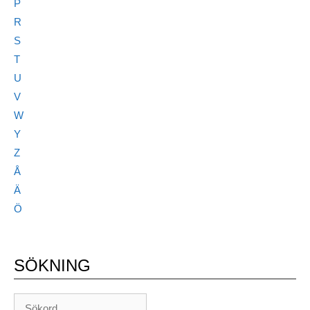
P
R
S
T
U
V
W
Y
Z
Å
Ä
Ö
SÖKNING