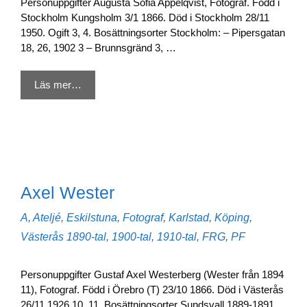
Personuppgifter Augusta Sofia Appelqvist, Fotograf. Född i
Stockholm Kungsholm 3/1 1866. Död i Stockholm 28/11
1950. Ogift 3, 4. Bosättningsorter Stockholm: – Pipersgatan
18, 26, 1902 3 – Brunnsgränd 3, …
Läs mer…
Axel Wester
Kategorier
A
,
Ateljé
,
Eskilstuna
,
Fotograf
,
Karlstad
,
Köping
,
Etiketter
Västerås
1890-tal
,
1900-tal
,
1910-tal
,
FRG
,
PF
Personuppgifter Gustaf Axel Westerberg (Wester från 1894
11), Fotograf. Född i Örebro (T) 23/10 1866. Död i Västerås
26/11 1926 10, 11. Bosättningsorter Sundsvall 1889-1891