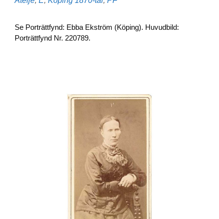
Ateljé
,
E
,
Köping
1870-tal
,
PF
Se Porträttfynd: Ebba Ekström (Köping). Huvudbild:
Porträttfynd Nr. 220789.