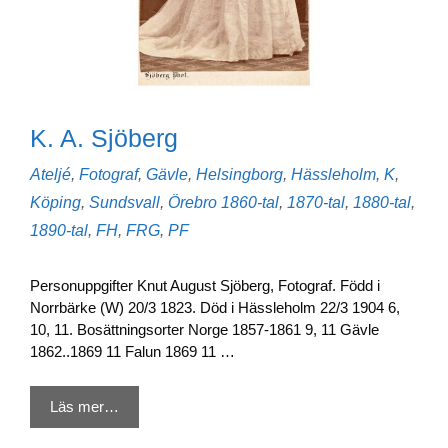
K. A. Sjöberg
Kategorier
Ateljé
,
Fotograf
,
Gävle
,
Helsingborg
,
Hässleholm
,
K
,
Etiketter
Köping
,
Sundsvall
,
Örebro
1860-tal
,
1870-tal
,
1880-tal
,
1890-tal
,
FH
,
FRG
,
PF
Personuppgifter Knut August Sjöberg, Fotograf. Född i
Norrbärke (W) 20/3 1823. Död i Hässleholm 22/3 1904 6,
10, 11. Bosättningsorter Norge 1857-1861 9, 11 Gävle
1862..1869 11 Falun 1869 11 …
Läs mer…