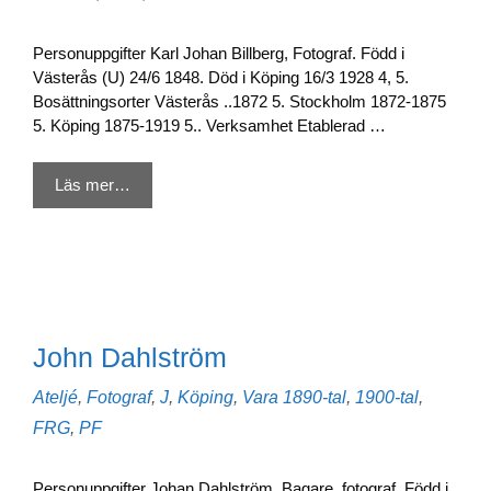
Personuppgifter Karl Johan Billberg, Fotograf. Född i
Västerås (U) 24/6 1848. Död i Köping 16/3 1928 4, 5.
Bosättningsorter Västerås ..1872 5. Stockholm 1872-1875
5. Köping 1875-1919 5.. Verksamhet Etablerad …
Läs mer…
John Dahlström
Kategorier
Etiketter
Ateljé
,
Fotograf
,
J
,
Köping
,
Vara
1890-tal
,
1900-tal
,
FRG
,
PF
Personuppgifter Johan Dahlström, Bagare, fotograf. Född i