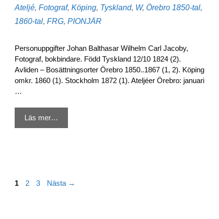
Kategorier
Etiketter
Ateljé
,
Fotograf
,
Köping
,
Tyskland
,
W
,
Örebro
1850-tal
,
1860-tal
,
FRG
,
PIONJÄR
Personuppgifter Johan Balthasar Wilhelm Carl Jacoby,
Fotograf, bokbindare. Född Tyskland 12/10 1824 (2).
Avliden – Bosättningsorter Örebro 1850..1867 (1, 2). Köping
omkr. 1860 (1). Stockholm 1872 (1). Ateljéer Örebro: januari
…
Läs mer…
Sida
Sida
Sida
1
2
3
Nästa
→